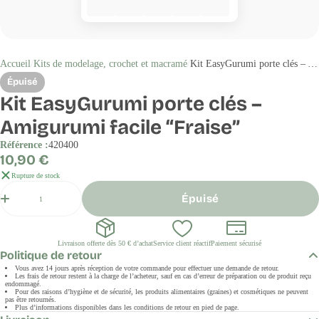
Accueil
Kits de modelage, crochet et macramé
Kit EasyGurumi porte clés – Amigurumi facile “Fraise”
Épuisé
Kit EasyGurumi porte clés –
Amigurumi facile “Fraise”
Référence :
420400
Prix
10,90 €
régulier
Rupture de stock
Quantité
Épuisé
Livraison offerte dès 50 € d’achat
Service client réactif
Paiement sécurisé
Politique de retour
Vous avez 14 jours après réception de votre commande pour effectuer une demande de retour.
Les frais de retour restent à la charge de l’acheteur, sauf en cas d’erreur de préparation ou de produit reçu
endommagé.
Pour des raisons d’hygiène et de sécurité, les produits alimentaires (graines) et cosmétiques ne peuvent
pas être retournés.
Plus d’informations disponibles dans les conditions de retour en pied de page.