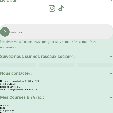
Livraison
E-
mail
S'inscrire
Inscrivez-vous à notre newsletter pour suivre toutes les actualités et
nouveautés.
Suivez-nous sur nos réseaux sociaux :
Nous contacter :
Du lundi au vendredi de 8H30 à 17H00
04.58.14.10.75
Basés en Savoie (73)
service.client@mescoursesenvrac.com
Mes Courses En Vrac :
À propos
Blog
Comptes B2B