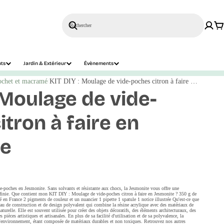
Rechercher
nts
Jardin & Extérieur
Évènements
ochet et macramé
KIT DIY : Moulage de vide-poches citron à faire en Jesmonite
 Moulage de vide-
tron à faire en
te
de-poches en Jesmonite. Sans solvants et résistante aux chocs, la Jesmonite vous offre une
infinie. Que contient mon KIT DIY : Moulage de vide-poches citron à faire en Jesmonite ? 350 g de
 France 2 pigments de couleur et un nuancier 1 pipette 1 spatule 1 notice illustrée Qu'est-ce que
au de construction et de design polyvalent qui combine la résine acrylique avec des matériaux de
aturelle. Elle est souvent utilisée pour créer des objets décoratifs, des éléments architecturaux, des
pièces artistiques et artisanales. En plus de sa facilité d'utilisation et de sa polyvalence, la
l'environnement, étant composée de matériaux durables et non toxiques. Retrouvez nos autres