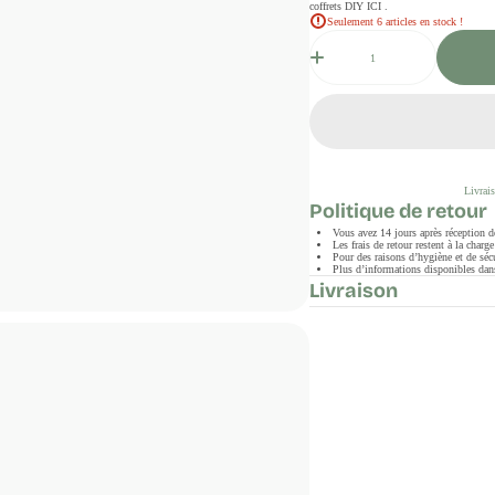
coffrets DIY ICI .
Seulement 6 articles en stock !
Quantité
Livrais
Politique de retour
Vous avez 14 jours après réception 
Les frais de retour restent à la char
Pour des raisons d’hygiène et de sécu
Plus d’informations disponibles dans
Livraison