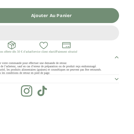
Ajouter Au Panier
on offerte dès 50 € d’achat
Service client réactif
Paiement sécurisé
de votre commande pour effectuer une demande de retour.
ge de l’acheteur, sauf en cas d’erreur de préparation ou de produit reçu endommagé.
rité, les produits alimentaires (graines) et cosmétiques ne peuvent pas être retournés.
 les conditions de retour en pied de page.