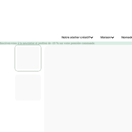
Chargement
Notre atelier créatif
Maison
Nomad
Inscrivez-vous à la newsletter et profitez de -10 % sur votre première commande.