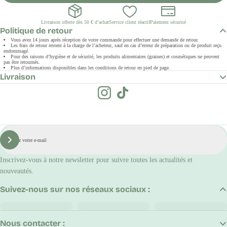
Livraison offerte dès 50 € d’achat
Service client réactif
Paiement sécurisé
Politique de retour
Vous avez 14 jours après réception de votre commande pour effectuer une demande de retour.
Les frais de retour restent à la charge de l’acheteur, sauf en cas d’erreur de préparation ou de produit reçu
endommagé.
Pour des raisons d’hygiène et de sécurité, les produits alimentaires (graines) et cosmétiques ne peuvent
pas être retournés.
Plus d’informations disponibles dans les conditions de retour en pied de page.
Livraison
E-
mail
S'inscrire
Inscrivez-vous à notre newsletter pour suivre toutes les actualités et
nouveautés.
Suivez-nous sur nos réseaux sociaux :
Nous contacter :