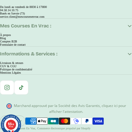
Du lundi au vendredi de 8H30 à 17H00
04.58.14.10.75
Basés en Savoie (73)
service.client@mescoursesenvrac.com
Mes Courses En Vrac :
À propos
Blog
Comptes B2B
Formulaire de contact
Informations & Services :
Livraison & retours
CGV & CGU
Politique de confidentialité
Mentions Légales
Instagram
TikTok
Marchand approuvé par la Société des Avis Garantis
,
cliquez ici pour
afficher l'attestation
.
EUR
9.5
9.5
Ouvrir Le Sélecteur De Région Et De Langue
/10
/10
780 avis
780 avis
© 2026
Mes Courses En Vrac
,
Commerce électronique propulsé par Shopify