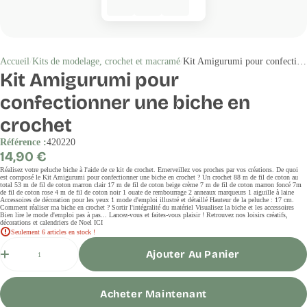
Accueil
Kits de modelage, crochet et macramé
Kit Amigurumi pour confectionner une biche en crochet
Kit Amigurumi pour
confectionner une biche en
crochet
Référence :
420220
Prix
14,90 €
régulier
Réalisez votre peluche biche à l'aide de ce kit de crochet. Emerveillez vos proches par vos créations. De quoi
est composé le Kit Amigurumi pour confectionner une biche en crochet ? Un crochet 88 m de fil de coton au
total 53 m de fil de coton marron clair 17 m de fil de coton beige crème 7 m de fil de coton marron foncé 7m
de fil de coton rose 4 m de fil de coton noir 1 ouate de rembourrage 2 anneaux marqueurs 1 aiguille à laine
Accessoires de décoration pour les yeux 1 mode d'emploi illustré et détaillé Hauteur de la peluche : 17 cm.
Comment réaliser ma biche en crochet ? Sortir l'intégralité du matériel Visualisez la biche et les accessoires
Bien lire le mode d'emploi pas à pas... Lancez-vous et faites-vous plaisir ! Retrouvez nos loisirs créatifs,
décorations et calendriers de Noel ICI
Seulement 6 articles en stock !
Quantité
Ajouter Au Panier
Acheter Maintenant