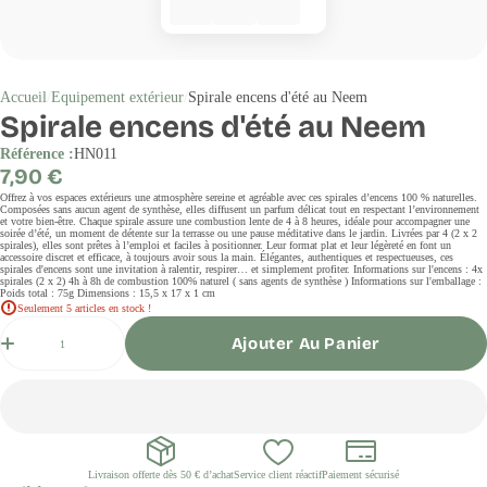
Accueil
Equipement extérieur
Spirale encens d'été au Neem
Spirale encens d'été au Neem
Référence :
HN011
Prix
7,90 €
régulier
Offrez à vos espaces extérieurs une atmosphère sereine et agréable avec ces spirales d’encens 100 % naturelles.
Composées sans aucun agent de synthèse, elles diffusent un parfum délicat tout en respectant l’environnement
et votre bien-être. Chaque spirale assure une combustion lente de 4 à 8 heures, idéale pour accompagner une
soirée d’été, un moment de détente sur la terrasse ou une pause méditative dans le jardin. Livrées par 4 (2 x 2
spirales), elles sont prêtes à l’emploi et faciles à positionner. Leur format plat et leur légèreté en font un
accessoire discret et efficace, à toujours avoir sous la main. Élégantes, authentiques et respectueuses, ces
spirales d'encens sont une invitation à ralentir, respirer… et simplement profiter. Informations sur l'encens : 4x
spirales (2 x 2) 4h à 8h de combustion 100% naturel ( sans agents de synthèse ) Informations sur l'emballage :
Poids total : 75g Dimensions : 15,5 x 17 x 1 cm
Seulement 5 articles en stock !
Quantité
Ajouter Au Panier
Livraison offerte dès 50 € d’achat
Service client réactif
Paiement sécurisé