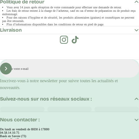
Politique de retour
Vous avez 14 jours après réception de votre commande pour effectuer une demande de retour.
Les frais de retour restent à la charge de l’acheteur, sauf en cas d’erreur de préparation ou de produit reçu
endommagé.
Pour des raisons d’hygiène et de sécurité, les produits alimentaires (graines) et cosmétiques ne peuvent
pas être retournés.
Plus d’informations disponibles dans les conditions de retour en pied de page.
Livraison
E-
mail
S'inscrire
Inscrivez-vous à notre newsletter pour suivre toutes les actualités et
nouveautés.
Suivez-nous sur nos réseaux sociaux :
Nous contacter :
Du lundi au vendredi de 8H30 à 17H00
04.58.14.10.75
Basés en Savoie (73)