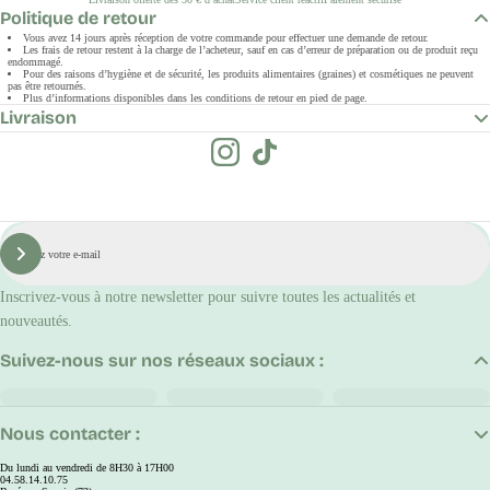
Politique de retour
Vous avez 14 jours après réception de votre commande pour effectuer une demande de retour.
Les frais de retour restent à la charge de l’acheteur, sauf en cas d’erreur de préparation ou de produit reçu
endommagé.
Pour des raisons d’hygiène et de sécurité, les produits alimentaires (graines) et cosmétiques ne peuvent
pas être retournés.
Plus d’informations disponibles dans les conditions de retour en pied de page.
Livraison
E-
mail
S'inscrire
Inscrivez-vous à notre newsletter pour suivre toutes les actualités et
nouveautés.
Suivez-nous sur nos réseaux sociaux :
Nous contacter :
Du lundi au vendredi de 8H30 à 17H00
04.58.14.10.75