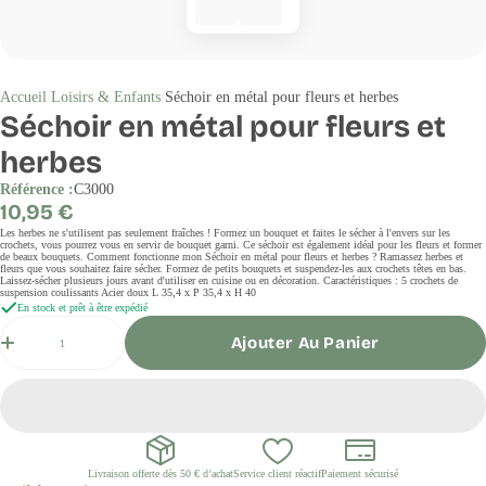
Accueil
Loisirs & Enfants
Séchoir en métal pour fleurs et herbes
Séchoir en métal pour fleurs et
herbes
Référence :
C3000
Prix
10,95 €
régulier
Les herbes ne s'utilisent pas seulement fraîches ! Formez un bouquet et faites le sécher à l'envers sur les
crochets, vous pourrez vous en servir de bouquet garni. Ce séchoir est également idéal pour les fleurs et former
de beaux bouquets. Comment fonctionne mon Séchoir en métal pour fleurs et herbes ? Ramassez herbes et
fleurs que vous souhaitez faire sécher. Formez de petits bouquets et suspendez-les aux crochets têtes en bas.
Laissez-sécher plusieurs jours avant d'utiliser en cuisine ou en décoration. Caractéristiques : 5 crochets de
suspension coulissants Acier doux L 35,4 x P 35,4 x H 40
En stock et prêt à être expédié
Quantité
Ajouter Au Panier
Livraison offerte dès 50 € d’achat
Service client réactif
Paiement sécurisé