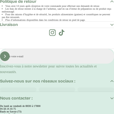
Politique de retour
Vous avez 14 jours après réception de votre commande pour effectuer une demande de retour.
Les frais de retour restent à la charge de l’acheteur, sauf en cas d’erreur de préparation ou de produit reçu
endommagé.
Pour des raisons d’hygiène et de sécurité, les produits alimentaires (graines) et cosmétiques ne peuvent
pas être retournés.
Plus d’informations disponibles dans les conditions de retour en pied de page.
Livraison
E-
mail
S'inscrire
Inscrivez-vous à notre newsletter pour suivre toutes les actualités et
nouveautés.
Suivez-nous sur nos réseaux sociaux :
Nous contacter :
Du lundi au vendredi de 8H30 à 17H00
04.58.14.10.75
Basés en Savoie (73)