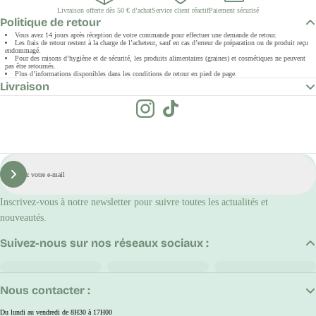
Livraison offerte dès 50 € d’achat
Service client réactif
Paiement sécurisé
Politique de retour
Vous avez 14 jours après réception de votre commande pour effectuer une demande de retour.
Les frais de retour restent à la charge de l’acheteur, sauf en cas d’erreur de préparation ou de produit reçu
endommagé.
Pour des raisons d’hygiène et de sécurité, les produits alimentaires (graines) et cosmétiques ne peuvent
pas être retournés.
Plus d’informations disponibles dans les conditions de retour en pied de page.
Livraison
E-
mail
S'inscrire
Inscrivez-vous à notre newsletter pour suivre toutes les actualités et
nouveautés.
Suivez-nous sur nos réseaux sociaux :
Nous contacter :
Du lundi au vendredi de 8H30 à 17H00