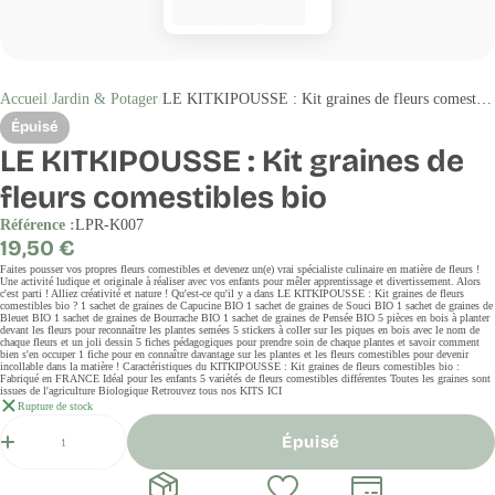
Accueil
Jardin & Potager
LE KITKIPOUSSE : Kit graines de fleurs comestibles bio
Épuisé
LE KITKIPOUSSE : Kit graines de
fleurs comestibles bio
Référence :
LPR-K007
Prix
19,50 €
régulier
Faites pousser vos propres fleurs comestibles et devenez un(e) vrai spécialiste culinaire en matière de fleurs !
Une activité ludique et originale à réaliser avec vos enfants pour mêler apprentissage et divertissement. Alors
c'est parti ! Alliez créativité et nature ! Qu'est-ce qu'il y a dans LE KITKIPOUSSE : Kit graines de fleurs
comestibles bio ? 1 sachet de graines de Capucine BIO 1 sachet de graines de Souci BIO 1 sachet de graines de
Bleuet BIO 1 sachet de graines de Bourrache BIO 1 sachet de graines de Pensée BIO 5 pièces en bois à planter
devant les fleurs pour reconnaître les plantes semées 5 stickers à coller sur les piques en bois avec le nom de
chaque fleurs et un joli dessin 5 fiches pédagogiques pour prendre soin de chaque plantes et savoir comment
bien s'en occuper 1 fiche pour en connaître davantage sur les plantes et les fleurs comestibles pour devenir
incollable dans la matière ! Caractéristiques du KITKIPOUSSE : Kit graines de fleurs comestibles bio :
Fabriqué en FRANCE Idéal pour les enfants 5 variétés de fleurs comestibles différentes Toutes les graines sont
issues de l'agriculture Biologique Retrouvez tous nos KITS ICI
Rupture de stock
Quantité
Épuisé