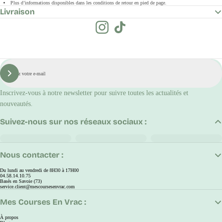
Plus d’informations disponibles dans les conditions de retour en pied de page.
Livraison
E-
mail
S'inscrire
Inscrivez-vous à notre newsletter pour suivre toutes les actualités et
nouveautés.
Suivez-nous sur nos réseaux sociaux :
Nous contacter :
Du lundi au vendredi de 8H30 à 17H00
04.58.14.10.75
Basés en Savoie (73)
service.client@mescoursesenvrac.com
Mes Courses En Vrac :
À propos