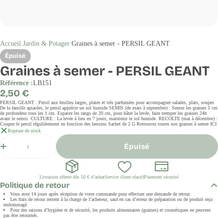
Accueil
Jardin & Potager
Graines à semer - PERSIL GEANT
Épuisé
Graines à semer - PERSIL GEANT
Référence :
LB151
Prix
2,50 €
régulier
PERSIL GEANT : Persil aux feuilles larges, plates et très parfumées pour accompagner salades, plats, soupes
De la famille apiacées, le persil apprécie un sol humide SEMIS (de mars à septembre) : Semez les graines 1 cm
de profondeur tous les 1 cm. Espacez les rangs de 20 cm, pour hâter la levée, faire tremper les graines 24h
avant le semis. CULTURE : La levée à lieu en 7 jours, maintenir le sol humide. RECOLTE (mai à décembre) :
Coupez le persil régulièrement en fonction des besoins Sachet de 2 G Retrouvez toutes nos graines à semer ICI
Rupture de stock
Quantité
Épuisé
Livraison offerte dès 50 € d’achat
Service client réactif
Paiement sécurisé
Politique de retour
Vous avez 14 jours après réception de votre commande pour effectuer une demande de retour.
Les frais de retour restent à la charge de l’acheteur, sauf en cas d’erreur de préparation ou de produit reçu
endommagé.
Pour des raisons d’hygiène et de sécurité, les produits alimentaires (graines) et cosmétiques ne peuvent
pas être retournés.