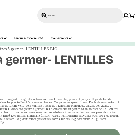
Rechercher
nts
Jardin & Extérieur
Évènements
ines à germer- LENTILLES BIO
à germer- LENTILLES
, un goût très agréable à découvrir dans les crudités, purées et potages. Degré de facilité :
 graines les plus faciles à faire germer chez soi. Temps de trempage : 1 nuit. Durée de germination : 2
er de lentille verte (Lens culinaris), issue de l’agriculture biologique. Origine des graines :
moir ICI Toutes nos graines à germer : ICI A consommer en germes ou en pousses de 1 à 3 cm.Vos
 fraiches. Si vous ne les consommez pas immédiatement, conservez-les quelques jours dans votre
ient fermé avec un film alimentaire étirable. Valeurs nutritionnelles moyennes pour 100 g de produit
al Graisses 1,8 g dont acides gras saturés traces Glucides 15 g dont sucres 2,6 g Fibres
02 g