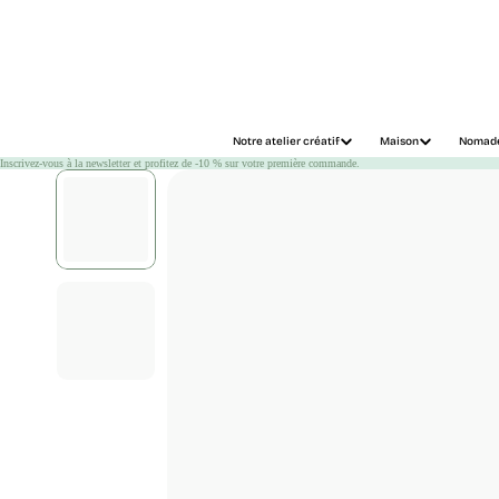
Chargement
Notre atelier créatif
Maison
Nomad
Inscrivez-vous à la newsletter et profitez de -10 % sur votre première commande.