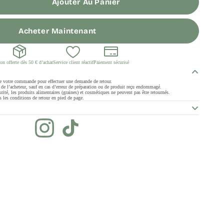
Ajouter Au Panier
Acheter Maintenant
on offerte dès 50 € d’achat
Service client réactif
Paiement sécurisé
de votre commande pour effectuer une demande de retour.
ge de l’acheteur, sauf en cas d’erreur de préparation ou de produit reçu endommagé.
rité, les produits alimentaires (graines) et cosmétiques ne peuvent pas être retournés.
 les conditions de retour en pied de page.