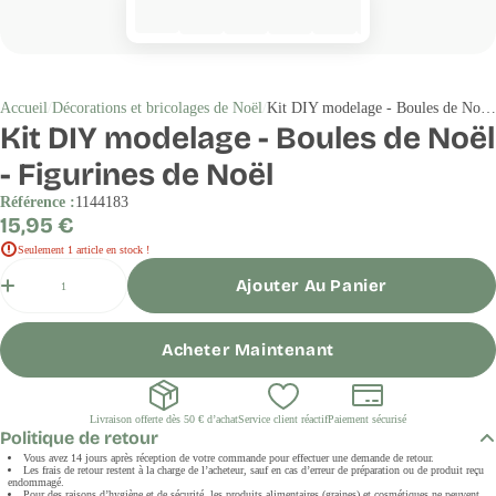
Accueil
Décorations et bricolages de Noël
Kit DIY modelage - Boules de Noël - Figurines de Noël
Kit DIY modelage - Boules de Noël
- Figurines de Noël
Référence :
1144183
Prix
15,95 €
régulier
Seulement 1 article en stock !
Quantité
Ajouter Au Panier
Acheter Maintenant
Livraison offerte dès 50 € d’achat
Service client réactif
Paiement sécurisé
Politique de retour
Vous avez 14 jours après réception de votre commande pour effectuer une demande de retour.
Les frais de retour restent à la charge de l’acheteur, sauf en cas d’erreur de préparation ou de produit reçu
endommagé.
Pour des raisons d’hygiène et de sécurité, les produits alimentaires (graines) et cosmétiques ne peuvent