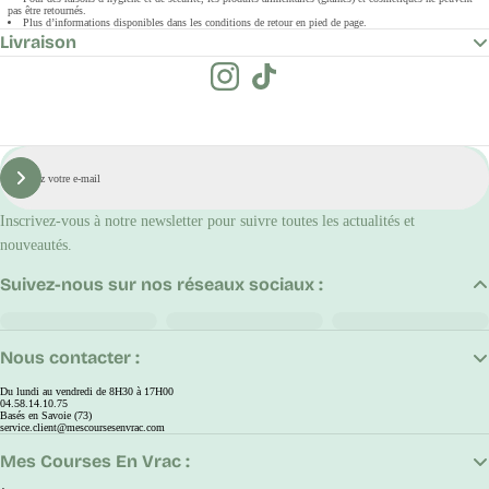
pas être retournés.
Plus d’informations disponibles dans les conditions de retour en pied de page.
Livraison
E-
mail
S'inscrire
Inscrivez-vous à notre newsletter pour suivre toutes les actualités et
nouveautés.
Suivez-nous sur nos réseaux sociaux :
Nous contacter :
Du lundi au vendredi de 8H30 à 17H00
04.58.14.10.75
Basés en Savoie (73)
service.client@mescoursesenvrac.com
Mes Courses En Vrac :