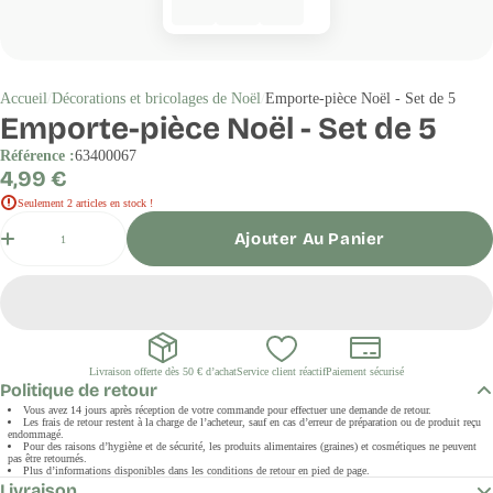
Accueil
Décorations et bricolages de Noël
Emporte-pièce Noël - Set de 5
Emporte-pièce Noël - Set de 5
Référence :
63400067
Prix
4,99 €
régulier
Seulement 2 articles en stock !
Quantité
Ajouter Au Panier
Livraison offerte dès 50 € d’achat
Service client réactif
Paiement sécurisé
Politique de retour
Vous avez 14 jours après réception de votre commande pour effectuer une demande de retour.
Les frais de retour restent à la charge de l’acheteur, sauf en cas d’erreur de préparation ou de produit reçu
endommagé.
Pour des raisons d’hygiène et de sécurité, les produits alimentaires (graines) et cosmétiques ne peuvent
pas être retournés.
Plus d’informations disponibles dans les conditions de retour en pied de page.
Livraison