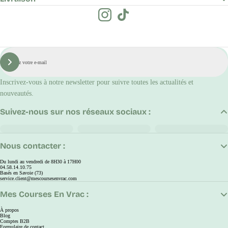
E-
mail
S'inscrire
Inscrivez-vous à notre newsletter pour suivre toutes les actualités et
nouveautés.
Suivez-nous sur nos réseaux sociaux :
Nous contacter :
Du lundi au vendredi de 8H30 à 17H00
04.58.14.10.75
Basés en Savoie (73)
service.client@mescoursesenvrac.com
Mes Courses En Vrac :
À propos
Blog
Comptes B2B
Formulaire de contact