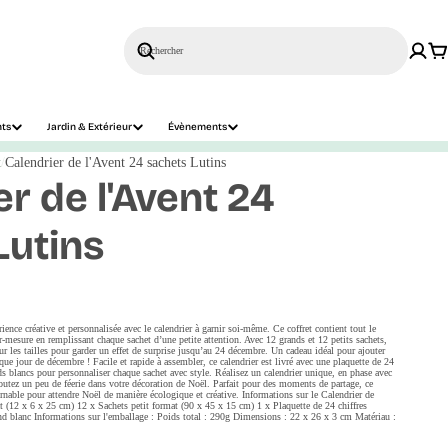
Rechercher
nts
Jardin & Extérieur
Évènements
t
Calendrier de l'Avent 24 sachets Lutins
r de l'Avent 24
Lutins
ence créative et personnalisée avec le calendrier à garnir soi-même. Ce coffret contient tout le
-mesure en remplissant chaque sachet d’une petite attention. Avec 12 grands et 12 petits sachets,
sur les tailles pour garder un effet de surprise jusqu’au 24 décembre. Un cadeau idéal pour ajouter
que jour de décembre ! Facile et rapide à assembler, ce calendrier est livré avec une plaquette de 24
nds blancs pour personnaliser chaque sachet avec style. Réalisez un calendrier unique, en phase avec
ajoutez un peu de féerie dans votre décoration de Noël. Parfait pour des moments de partage, ce
urnable pour attendre Noël de manière écologique et créative. Informations sur le Calendrier de
t (12 x 6 x 25 cm) 12 x Sachets petit format (90 x 45 x 15 cm) 1 x Plaquette de 24 chiffres
ond blanc Informations sur l'emballage : Poids total : 290g Dimensions : 22 x 26 x 3 cm Matériau :