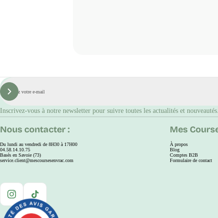
E-
mail
S'inscrire
Inscrivez-vous à notre newsletter pour suivre toutes les actualités et nouveautés
Nous contacter :
Mes Course
Du lundi au vendredi de 8H30 à 17H00
À propos
04.58.14.10.75
Blog
Basés en Savoie (73)
Comptes B2B
service.client@mescoursesenvrac.com
Formulaire de contact
Instagram
TikTok