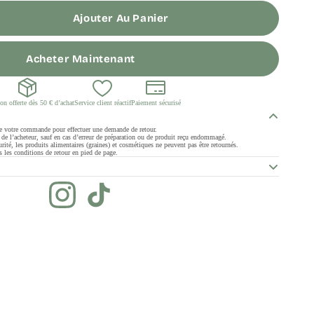
Ajouter Au Panier
Acheter Maintenant
on offerte dès 50 € d’achat
Service client réactif
Paiement sécurisé
de votre commande pour effectuer une demande de retour.
ge de l’acheteur, sauf en cas d’erreur de préparation ou de produit reçu endommagé.
rité, les produits alimentaires (graines) et cosmétiques ne peuvent pas être retournés.
 les conditions de retour en pied de page.