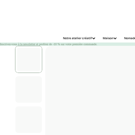
Chargement
Notre atelier créatif
Maison
Nomad
Inscrivez-vous à la newsletter et profitez de -10 % sur votre première commande.