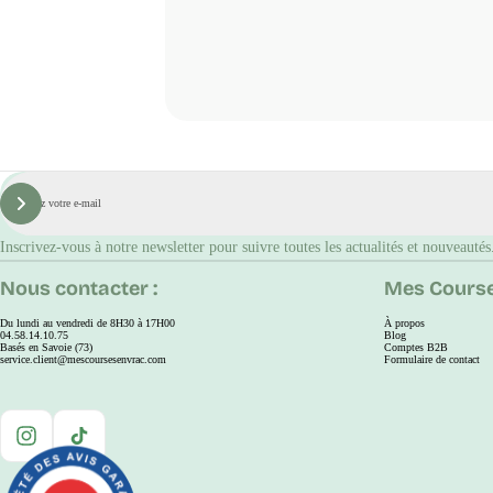
E-
mail
S'inscrire
Inscrivez-vous à notre newsletter pour suivre toutes les actualités et nouveautés
Nous contacter :
Mes Course
Du lundi au vendredi de 8H30 à 17H00
À propos
04.58.14.10.75
Blog
Basés en Savoie (73)
Comptes B2B
service.client@mescoursesenvrac.com
Formulaire de contact
Instagram
TikTok