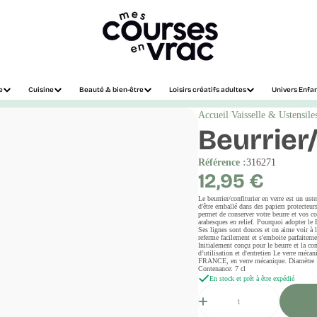
e
Cuisine
Beauté & bien-être
Loisirs créatifs adultes
Univers Enfa
Accueil
Vaisselle & Ustensile
Beurrier/
Référence :
316271
Prix
12,95 €
régulier
Le beurrier/confiturier en verre est un us
d'être emballé dans des papiers protecteurs
permet de conserver votre beurre et vos con
arabesques en relief. Pourquoi adopter le 
Ses lignes sont douces et on aime voir à l
referme facilement et s'emboite parfaitem
Initialement conçu pour le beurre et la co
d’utilisation et d'entretien Le verre mécan
FRANCE, en verre mécanique. Diamètre : c
Contenance: 7 cl
En stock et prêt à être expédié
Quantité