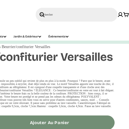
Rechercher
nts
Jardin & Extérieur
Évènements
s
Beurrier/confiturier Versailles
confiturier Versailles
tensile un peu oublié qui revient de plus en plus à la mode. Pourquoi ? Parce que le beurre, avant
 impossibles à recycler, était déjà vendu en vrac. Le motif Versailles apporte une touche de chic, il
fitures au réfrigérateur. Il est composé d'une coupelle transparente et d'une cloche avec des
Beurrier/confiturier Versailles ? ÉLÉGANCE : Ce beurrier/confiturier en verre est tout à fait élégant.
'intérieur le beurre frais ou la belle couleur de la confiture. PROTECTION : bien conçu, il se
ent. Votre beurre est protégé et ne prend pas les odeurs du réfrigérateur. POLYVALENT :
nfiture vous pouvez très bien vous en servir pour d'autres condiments, sauces, miel ... Conseils
ique est un verre résistant. Il passe sans problème au lave vaisselle. Caractéristiques Fabriqué en
oupelle 9,5cm, cloche 7,5cm.Hauteur : coupelle 3,6cm, cloche 4,9cm. Passe au lave vaisselle.
Ajouter Au Panier