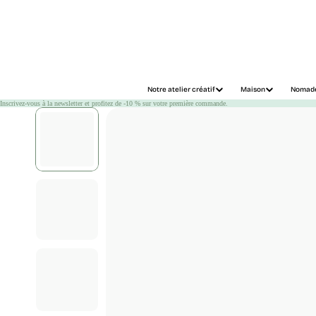
Chargement
Notre atelier créatif
Maison
Nomad
Inscrivez-vous à la newsletter et profitez de -10 % sur votre première commande.