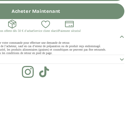
Acheter Maintenant
on offerte dès 50 € d’achat
Service client réactif
Paiement sécurisé
de votre commande pour effectuer une demande de retour.
ge de l’acheteur, sauf en cas d’erreur de préparation ou de produit reçu endommagé.
rité, les produits alimentaires (graines) et cosmétiques ne peuvent pas être retournés.
 les conditions de retour en pied de page.