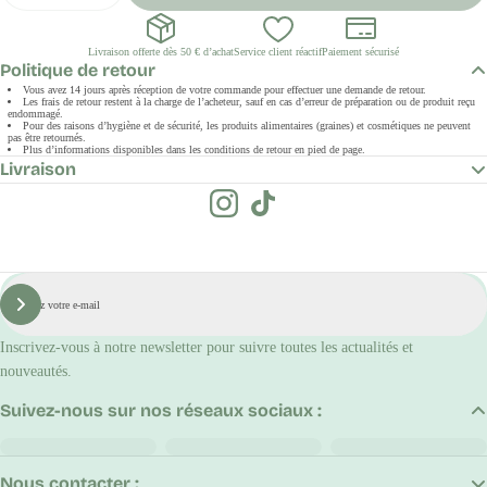
Livraison offerte dès 50 € d’achat
Service client réactif
Paiement sécurisé
Politique de retour
Vous avez 14 jours après réception de votre commande pour effectuer une demande de retour.
Les frais de retour restent à la charge de l’acheteur, sauf en cas d’erreur de préparation ou de produit reçu
endommagé.
Pour des raisons d’hygiène et de sécurité, les produits alimentaires (graines) et cosmétiques ne peuvent
pas être retournés.
Plus d’informations disponibles dans les conditions de retour en pied de page.
Livraison
E-
mail
S'inscrire
Inscrivez-vous à notre newsletter pour suivre toutes les actualités et
nouveautés.
Suivez-nous sur nos réseaux sociaux :
Nous contacter :