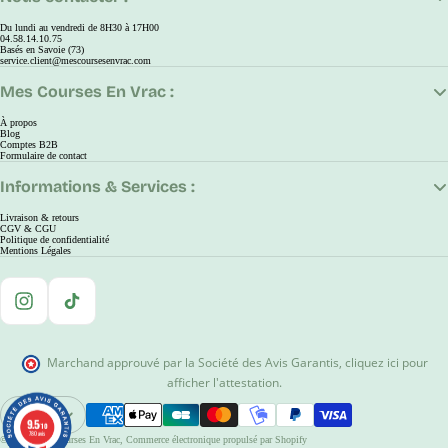
Du lundi au vendredi de 8H30 à 17H00
04.58.14.10.75
Basés en Savoie (73)
service.client@mescoursesenvrac.com
Mes Courses En Vrac :
À propos
Blog
Comptes B2B
Formulaire de contact
Informations & Services :
Livraison & retours
CGV & CGU
Politique de confidentialité
Mentions Légales
Instagram
TikTok
Marchand approuvé par la Société des Avis Garantis
,
cliquez ici pour
afficher l'attestation
.
EUR
9.5
9.5
Ouvrir Le Sélecteur De Région Et De Langue
/10
/10
780 avis
780 avis
© 2026
Mes Courses En Vrac
,
Commerce électronique propulsé par Shopify