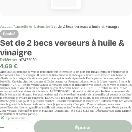
Accueil
Vaisselle & Ustensiles
Set de 2 becs verseurs à huile & vinaigre
Épuisé
Set de 2 becs verseurs à huile &
vinaigre
Référence :
62433050
Prix
4,69 €
régulier
Alors que les boutique de vrac se multiplient sur le territoire, il est plus que jamais temps de s'équiper de ce
bec verseur à huile & vinaigre. Il permet de transformer n'importe quelle bouteille en verre en une bouteille
d'huile ou de vinaigre. On aime son petit clapet qui évite de répandre de l'huile partout lorsqu'on relève la
bouteille. On évite ainsi les coulures difficiles à nettoyer. Pourquoi adopter le set de 2 becs verseurs à huile &
vinaigre ? VRAC : ce bec verseur à huile & vinaigre permet de transformer vos bouteilles en verre en bouteilles
adaptées pour le vrac. Il suffit de l'ajouter au goulot de votre bouteille. DURABLE : réalisé en inox, ce bec
verseur est solide et durera dans le temps. MULTIUSAGES : il peut être utilisé pour faciliter le versement de
l'huile comme du vinaigre. Son petit embout qui s'enfonce dans le goulot de la bouteille lui permet de faciliter
le versement en évitant les bouchons. ÉTANCHE : fini l'huile sur les doigts, ce bec verseur est complètement
étanche grâce à son joint en plusieurs couches. Conseils d'utilisations et d'entretien : Enfoncez votre bec verseur
dans le goulot de la bouteille de votre choix (à goulot étroit). C'est prêt ! Pour le nettoyez, nous vous
conseillons d'utiliser un goupillon à paille qui pourra se faufiler dans le tube. Caractéristiques Vendu par set de
2 bec verseurs. Fabriqué en inox et plastique. Dimensions : 9,5 x 2,5 x 2,5 cm. Découvrez toute notre gamme
de bouteilles et bocaux par ici ;
Rupture de stock
Quantité
Épuisé