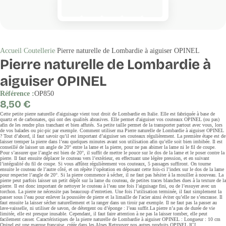
Accueil
Coutellerie
Pierre naturelle de Lombardie à aiguiser OPINEL
Pierre naturelle de Lombardie à
aiguiser OPINEL
Référence :
OP850
Prix
8,50 €
régulier
Cette petite pierre naturelle d'aiguisage vient tout droit de Lombardie en Italie. Elle est fabriquée à base de
quartz et de carbonates, qui ont des qualités abrasives. Elle permet d'aiguiser vos couteaux OPINEL (ou pas)
afin de les rendre plus tranchant et bien affutés. Sa petite taille permet de la transporter partout avec vous, lors
de vos balades ou pic-pic par exemple. Comment utiliser ma Pierre naturelle de Lombardie à aiguiser OPINEL
? Tout d’abord, il faut savoir qu’il est important d’aiguiser ses couteaux régulièrement. La première étape est de
laisser tremper la pierre dans l’eau quelques minutes avant son utilisation afin qu’elle soit bien imbibée. Il est
conseillé de laisser un angle de 20° entre la lame et la pierre, pour ne pas abimer la lame ni le fil de coupe.
Pour s’assurer que l’angle est bien de 20°, il suffit de mettre le pouce sur le dos de la lame et le poser contre la
pierre. Il faut ensuite déplacer le couteau vers l’extérieur, en effectuant une légère pression, et en suivant
l’intégralité du fil de coupe. Si vous affûtez régulièrement vos couteaux, 5 passages suffiront. On tourne
ensuite le couteau de l’autre côté, et on répète l’opération en déposant cette fois-ci l’index sur le dos de la lame
pour respecter l’angle de 20°. Si la pierre commence à sécher, il ne faut pas hésiter à la mouiller à nouveau. La
pierre peut parfois laisser un petit dépôt sur la lame du couteau, de petites traces blanches dues à la texture de la
pierre. Il est donc important de nettoyer le couteau à l’eau une fois l’aiguisage fini, ou de l’essuyer avec un
torchon. La pierre ne nécessite pas beaucoup d’entretien. Une fois l’utilisation terminée, il faut simplement la
passer sous l’eau pour enlever la poussière de pierre et la limaille de l'acier ainsi éviter qu’elle ne s’encrasse. Il
faut ensuite la laisser sécher naturellement et la ranger dans un tiroir par exemple. Il ne faut pas la passer au
lave-vaisselle, ni utiliser de savon, de détergent ou d’éponge : l’eau suffit.La pierre n’a pas de durée de vie
limitée, elle est presque inusable. Cependant, il faut faire attention à ne pas la laisser tomber, elle peut
facilement casser. Caractéristiques de la pierre naturelle de Lombardie à aiguiser OPINEL : Longueur : 10 cm
Opinel est une marque française, créée dans les Alpes Retrouvez nos autres produits OPINEL ICI .