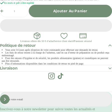
En stock et prêt à être expédié
Quantité
Ajouter Au Panier
Livraison offerte dès 50 € d’achat
Service client réactif
Paiement sécurisé
Politique de retour
Vous avez 14 jours après réception de votre commande pour effectuer une demande de retour.
Les frais de retour restent à la charge de l’acheteur, sauf en cas d’erreur de préparation ou de produit reçu
endommagé.
Pour des raisons d’hygiène et de sécurité, les produits alimentaires (graines) et cosmétiques ne peuvent
pas être retournés.
Plus d’informations disponibles dans les conditions de retour en pied de page.
Livraison
E-
mail
S'inscrire
Inscrivez-vous à notre newsletter pour suivre toutes les actualités et