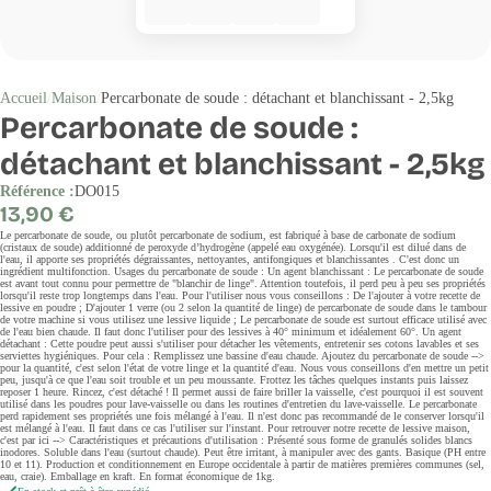
Accueil
Maison
Percarbonate de soude : détachant et blanchissant - 2,5kg
Percarbonate de soude :
détachant et blanchissant - 2,5kg
Référence :
DO015
Prix
13,90 €
régulier
Le percarbonate de soude, ou plutôt percarbonate de sodium, est fabriqué à base de carbonate de sodium
(cristaux de soude) additionné de peroxyde d’hydrogène (appelé eau oxygénée). Lorsqu'il est dilué dans de
l'eau, il apporte ses propriétés dégraissantes, nettoyantes, antifongiques et blanchissantes . C'est donc un
ingrédient multifonction. Usages du percarbonate de soude : Un agent blanchissant : Le percarbonate de soude
est avant tout connu pour permettre de "blanchir de linge". Attention toutefois, il perd peu à peu ses propriétés
lorsqu'il reste trop longtemps dans l'eau. Pour l'utiliser nous vous conseillons : De l'ajouter à votre recette de
lessive en poudre ; D'ajouter 1 verre (ou 2 selon la quantité de linge) de percarbonate de soude dans le tambour
de votre machine si vous utilisez une lessive liquide ; Le percarbonate de soude est surtout efficace utilisé avec
de l'eau bien chaude. Il faut donc l'utiliser pour des lessives à 40° minimum et idéalement 60°. Un agent
détachant : Cette poudre peut aussi s'utiliser pour détacher les vêtements, entretenir ses cotons lavables et ses
serviettes hygiéniques. Pour cela : Remplissez une bassine d'eau chaude. Ajoutez du percarbonate de soude -->
pour la quantité, c'est selon l'état de votre linge et la quantité d'eau. Nous vous conseillons d'en mettre un petit
peu, jusqu'à ce que l'eau soit trouble et un peu moussante. Frottez les tâches quelques instants puis laissez
reposer 1 heure. Rincez, c'est détaché ! Il permet aussi de faire briller la vaisselle, c'est pourquoi il est souvent
utilisé dans les poudres pour lave-vaisselle ou dans les routines d'entretien du lave-vaisselle. Le percarbonate
perd rapidement ses propriétés une fois mélangé à l'eau. Il n'est donc pas recommandé de le conserver lorsqu'il
est mélangé à l'eau. Il faut dans ce cas l'utiliser sur l'instant. Pour retrouver notre recette de lessive maison,
c'est par ici --> Caractéristiques et précautions d'utilisation : Présenté sous forme de granulés solides blancs
inodores. Soluble dans l'eau (surtout chaude). Peut être irritant, à manipuler avec des gants. Basique (PH entre
10 et 11). Production et conditionnement en Europe occidentale à partir de matières premières communes (sel,
eau, craie). Emballage en kraft. En format économique de 1kg.