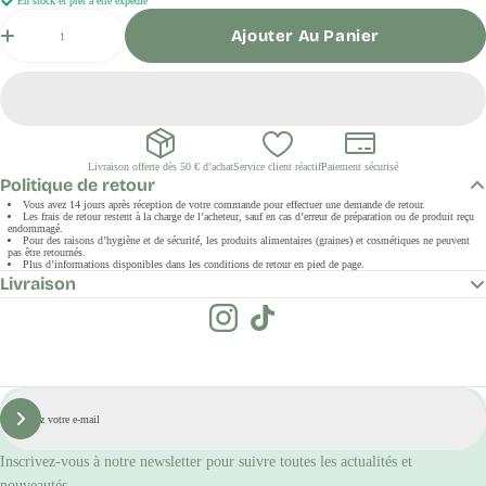
En stock et prêt à être expédié
Quantité
Ajouter Au Panier
Livraison offerte dès 50 € d’achat
Service client réactif
Paiement sécurisé
Politique de retour
Vous avez 14 jours après réception de votre commande pour effectuer une demande de retour.
Les frais de retour restent à la charge de l’acheteur, sauf en cas d’erreur de préparation ou de produit reçu
endommagé.
Pour des raisons d’hygiène et de sécurité, les produits alimentaires (graines) et cosmétiques ne peuvent
pas être retournés.
Plus d’informations disponibles dans les conditions de retour en pied de page.
Livraison
E-
mail
S'inscrire
Inscrivez-vous à notre newsletter pour suivre toutes les actualités et
nouveautés.