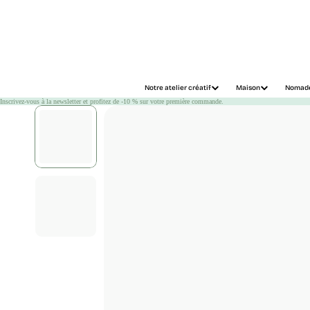
Chargement
Notre atelier créatif
Maison
Nomad
Inscrivez-vous à la newsletter et profitez de -10 % sur votre première commande.