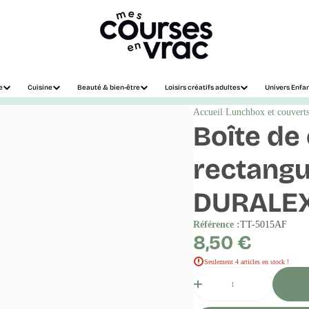
e
Cuisine
Beauté & bien-être
Loisirs créatifs adultes
Univers Enfa
Accueil
Lunchbox et couvert
Boîte de
rectangu
DURALEX 
Référence :
TT-5015AF
Prix
8,50 €
régulier
Seulement 4 articles en stock !
Quantité