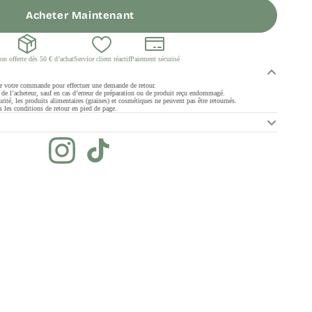
Acheter Maintenant
on offerte dès 50 € d’achat
Service client réactif
Paiement sécurisé
de votre commande pour effectuer une demande de retour.
ge de l’acheteur, sauf en cas d’erreur de préparation ou de produit reçu endommagé.
rité, les produits alimentaires (graines) et cosmétiques ne peuvent pas être retournés.
 les conditions de retour en pied de page.