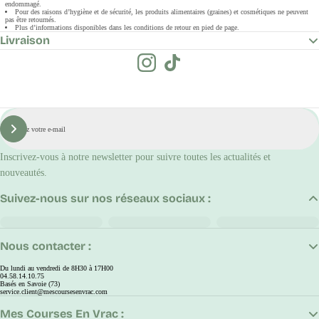
endommagé.
Pour des raisons d’hygiène et de sécurité, les produits alimentaires (graines) et cosmétiques ne peuvent
pas être retournés.
Plus d’informations disponibles dans les conditions de retour en pied de page.
Livraison
E-
mail
S'inscrire
Inscrivez-vous à notre newsletter pour suivre toutes les actualités et
nouveautés.
Suivez-nous sur nos réseaux sociaux :
Nous contacter :
Du lundi au vendredi de 8H30 à 17H00
04.58.14.10.75
Basés en Savoie (73)
service.client@mescoursesenvrac.com
Mes Courses En Vrac :