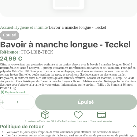
Accueil
Hygiène et intimité
Bavoir à manche longue - Teckel
Épuisé
Bavoir à manche longue - Teckel
Référence :
TTC-LBIB-TECK
Prix
24,99 €
régulier
Offrez à votre enfant une protection optimale et un confort absolu avec le bavoir à manches longues Teckel !
Imperméable et facile à nettoyer, il protège efficacement les vêtements des taches et de l’humidité. Fabriqué en
polyester Oeko-Tex 100 % recyclé, il est à la fois écologique, sûr et sans substances nocives. Son sac de
collecte intégré limite les dégâts pendant les repas, et sa ceinture élastique assure un ajustement parfait.
Polyvalent, il convient aussi bien aux repas qu’aux activités créatives. Lavable en machine, il simplifie la vie
des parents ! Caractéristiques du Bavoir à manche longue - Teckel : Matière étanche. Nettoyage facile. Ceinture
élastique pour s'adapter à la taille de votre enfant. Informations sur le produit : Taille : De 6 mois à 36 mois
Poids : 110g
Rupture de stock
Quantité
Épuisé
Livraison offerte dès 50 € d’achat
Service client réactif
Paiement sécurisé
Politique de retour
Vous avez 14 jours après réception de votre commande pour effectuer une demande de retour.
Les frais de retour restent à la charge de l’acheteur, sauf en cas d’erreur de préparation ou de produit reçu