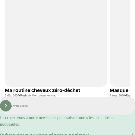
Ma routine cheveux zéro-déchet
Masque cap
DIY
2 déc. 2020
Régis de Mes courses en vrac
3 sept. 2020
Régis d
E-
mail
S'inscrire
Inscrivez-vous à notre newsletter pour suivre toutes les actualités et
nouveautés.