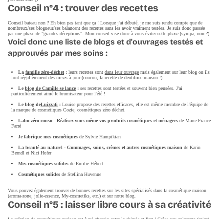
Conseil n°4 : trouver des recettes
Conseil bateau non ? Eh bien pas tant que ça ! Lorsque j'ai débuté, je me suis rendu compte que de
nombreux/ses blogueur/ses balancent des recettes sans les avoir vraiment testées. Je suis donc passée
par une phase de "grandes déceptions". Mon conseil vise donc à vous éviter cette phase (sympa, non ?).
Voici donc une liste de blogs et d'ouvrages testés et
approuvés par mes soins :
La
famille zéro-déchet
:
leurs recettes sont
dans leur ouvrage
mais également sur leur blog ou ils
font régulièrement des mises à jour (coucou, la recette de dentifrice maison !).
Le
blog de Camille se lance
:
ses recettes sont testées et souvent bien pensées. J'ai
particulièrement aimé le brumisateur pour l'été !
Le blog de
Luizzati
:
Louise propose des recettes efficaces, elle est même membre de l'équipe de
la marque de cosmétiques Cozie, cosmétiques zéro déchet.
Labo zéro conso - Réalisez vous-même vos produits cosmétiques et ménagers
de Marie-France
Farré
Je fabrique mes cosmétiques
de Sylvie Hampikian
La beauté au naturel - Gommages, soins, crèmes et autres cosmétiques maison
de Karin
Berndl et Nici Hofer
Mes cosmétiques solides
de Emilie Hébert
Cosmétiques solides
de Stellina Huvenne
Vous pouvez également trouver de bonnes recettes sur les sites spécialisés dans la cosmétique maison
(aroma-zone, jolie-essence, My-cosmetiks, etc.) et sur notre blog.
Conseil n°5 : laisser libre cours à sa créativité