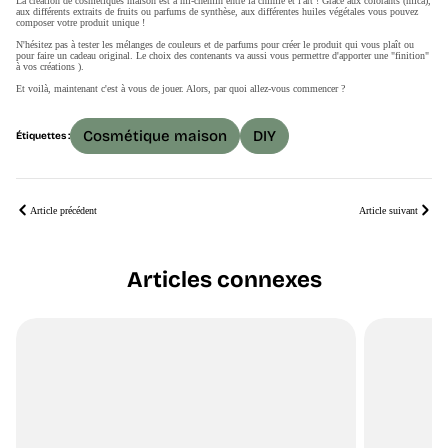
La création de cosmétiques maison est à mi-chemin entre la chimie et l'art ! Grâce aux colorants (mica),
aux différents extraits de fruits ou parfums de synthèse, aux différentes huiles végétales vous pouvez
composer votre produit unique !
N'hésitez pas à tester les mélanges de couleurs et de parfums pour créer le produit qui vous plaît ou
pour faire un cadeau original. Le choix des contenants va aussi vous permettre d'apporter une "finition"
à vos créations ).
Et voilà, maintenant c'est à vous de jouer. Alors, par quoi allez-vous commencer ?
Cosmétique maison
DIY
Étiquettes :
Article précédent
Article suivant
Articles connexes