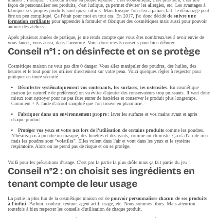
façon de personnaliser ses produits, c'est ludique, ça permet d'éviter les allergies, etc. Les avantages à
fabriquer ses propres produits sont quasi infinis. Mais lorsque l'on n'en a jamais fait, le démarrage peut
être un peu compliqué. Ça l'était pour moi en tout cas. En 2017, j'ai donc décidé
de suivre une
formation certifiante
pour apprendre à formuler et fabriquer des cosmétiques mais aussi pour pouvoir
animer des ateliers.
Après plusieurs années de pratique, je me rends compte que vous êtes nombreux/ses à avoir envie de
vous lancer, vous aussi, dans l'aventure. Voici donc mes 5 conseils pour bien débuter.
Conseil n°1 : on désinfecte et on se protège
Cosmétique maison ne veut pas dire 0 danger. Vous allez manipuler des poudres, des huiles, des
beurres et le tout pour les utiliser directement sur votre peau. Voici quelques règles à respecter pour
pratiquer en toute sécurité :
Désinfecter systématiquement vos contenants, les surfaces, les ustensiles
. En cosmétique
maison (et naturelle de préférence) on va éviter d'ajouter des conservateurs trop puissants. Il vaut donc
mieux tout nettoyer pour ne pas faire entrer de bactéries et conserver le produit plus longtemps.
Comment ? À l'aide d'alcool camphré que l'on trouve en pharmacie.
Fabriquer dans un environnement propre :
laver les surfaces et vos mains avant et après
chaque produit.
Protéger vos yeux et votre nez lors de l'utilisation de certains produits
comme les poudres.
N'hésitez pas à prendre un masque, des lunettes et des gants, comme un chimiste. Ça n'a l'air de rien
mais les poudres sont "volatiles". Elles volent dans l'air et vont dans les yeux et le système
respiratoire. Alors on ne prend pas de risque et on se protège.
Voilà pour les précautions d'usage. C'est pas la partie la plus drôle mais ça fait partie du jeu !
Conseil n°2 : on choisit ses ingrédients en
tenant compte de leur usage
La partie la plus fun de la cosmétique maison est de
pouvoir personnaliser chacun de ses produits
à l'infini
. Parfum, couleur, texture, agent actif, usage, etc. Nous sommes libres. Mais attention
toutefois à bien respecter les conseils d'utilisation de chaque produit.