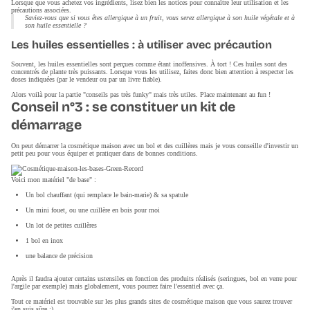
Lorsque que vous achetez vos ingrédients, lisez bien les notices pour connaître leur utilisation et les
précautions associées.
Saviez-vous que si vous êtes allergique à un fruit, vous serez allergique à son huile végétale et à
son huile essentielle ?
Les huiles essentielles : à utiliser avec précaution
Souvent, les huiles essentielles sont perçues comme étant inoffensives. À tort ! Ces huiles sont des
concentrés de plante très puissants. Lorsque vous les utilisez, faites donc bien attention à respecter les
doses indiquées (par le vendeur ou par un livre fiable).
Alors voilà pour la partie "conseils pas très funky" mais très utiles. Place maintenant au fun !
Conseil n°3 : se constituer un kit de
démarrage
On peut démarrer la cosmétique maison avec un bol et des cuillères mais je vous conseille d'investir un
petit peu pour vous équiper et pratiquer dans de bonnes conditions.
Voici mon matériel "de base" :
Un bol chauffant (qui remplace le bain-marie) & sa spatule
Un mini fouet, ou une cuillère en bois pour moi
Un lot de petites cuillères
1 bol en inox
une balance de précision
Après il faudra ajouter certains ustensiles en fonction des produits réalisés (seringues, bol en verre pour
l'argile par exemple) mais globalement, vous pourrez faire l'essentiel avec ça.
Tout ce matériel est trouvable sur les plus grands sites de cosmétique maison que vous saurez trouver
j'en suis sûre ;)