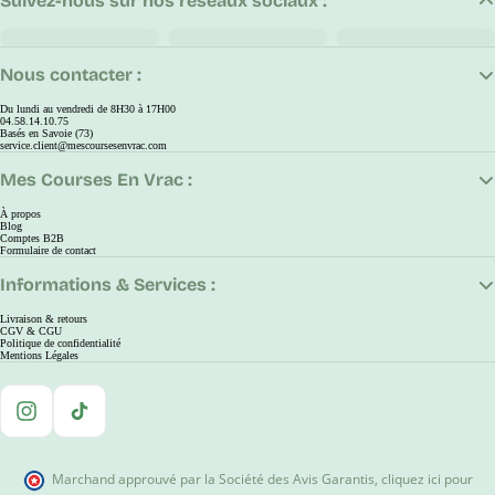
Suivez-nous sur nos réseaux sociaux :
Nous contacter :
Du lundi au vendredi de 8H30 à 17H00
04.58.14.10.75
Basés en Savoie (73)
service.client@mescoursesenvrac.com
Mes Courses En Vrac :
À propos
Blog
Comptes B2B
Formulaire de contact
Informations & Services :
Livraison & retours
CGV & CGU
Politique de confidentialité
Mentions Légales
Instagram
TikTok
Marchand approuvé par la Société des Avis Garantis
,
cliquez ici pour