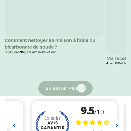
Comment nettoyer sa maison à l'aide du
bicarbonate de soude ?
22 juin 2026
Régis de Mes courses en vrac
Ma recette
4 nov. 2020
Régis d
En Savoir Plus
En Savoir Plus