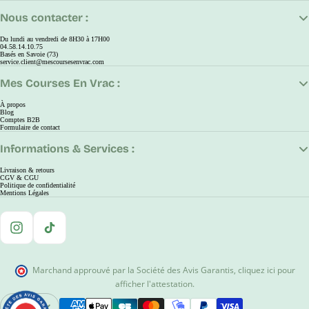
Nous contacter :
Du lundi au vendredi de 8H30 à 17H00
04.58.14.10.75
Basés en Savoie (73)
service.client@mescoursesenvrac.com
Mes Courses En Vrac :
À propos
Blog
Comptes B2B
Formulaire de contact
Informations & Services :
Livraison & retours
CGV & CGU
Politique de confidentialité
Mentions Légales
Instagram
TikTok
Marchand approuvé par la Société des Avis Garantis
,
cliquez ici pour
afficher l'attestation
.
EUR