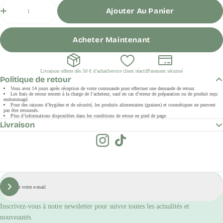
Quantité
Ajouter Au Panier
Acheter Maintenant
Livraison offerte dès 50 € d’achat
Service client réactif
Paiement sécurisé
Politique de retour
Vous avez 14 jours après réception de votre commande pour effectuer une demande de retour.
Les frais de retour restent à la charge de l’acheteur, sauf en cas d’erreur de préparation ou de produit reçu
endommagé.
Pour des raisons d’hygiène et de sécurité, les produits alimentaires (graines) et cosmétiques ne peuvent
pas être retournés.
Plus d’informations disponibles dans les conditions de retour en pied de page.
Livraison
E-
mail
S'inscrire
Inscrivez-vous à notre newsletter pour suivre toutes les actualités et
nouveautés.