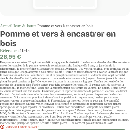
Accueil
Jeux & Jouets
Pomme et vers à encastrer en bois
Pomme et vers à encastrer en
bois
Référence :
11915
Prix
28,95 €
régulier
Une pomme à encastrer 3D qui met au défi la logique et la dextérité : l’enfant assemble des chenilles colorées à
travers les tranches de la pomme, une seule solution possible. Ludique dès 3 ans, ce jeu stimule le
raisonnement, la motricité fine et la perception spatiale. Avantages : Jeu vertical original, plus complexe qu’un
puzzle classique Design attrayant : bois massif coloré + feuille en feutre décorative Favorise la pensée logique,
la coordination œil-main, la motricité fine et la perception tridimensionnelle Se double d’un objet décoratif
dans la chambre d’enfant Système ingénieux : une seule solution correcte (noyau coloré toujours à la même
place) En quoi consiste ce jeu ? Ce jouet sert à exercer le raisonnement logique : l’enfant doit emboîter les
tranches de la pomme dans l’ordre correct pour faire progresser les chenilles. Il permet aussi de renforcer la
coordination , la motricité fine , ainsi que la compréhension des formes en volume. En bonus, il peut servir
d’élément décoratif une fois monté. Comment jouer ? Disposer les tranches de pomme et les chenilles devant
l’enfant. L’enfant tente d’emboîter les tranches successivement, en faisant passer chaque chenille dans les
ouvertures. Grâce au noyau plus foncé situé à la même position à chaque niveau, l’enfant peut trouver
progressivement la bonne configuration. Si l’assemblage est incorrect, le jeu ne peut pas être complété —
l’enfant doit réajuster. On peut varier le niveau de difficulté en demandant de commencer par une tranche
spécifique ou de ne pas regarder les ouvertures. Utiliser sous surveillance : comporte des petites pièces
susceptibles d’être ingérées par les plus jeunes. Caractéristiques ? Matière : bois massif, tranches + noyau en
MDF, feuille en feutre Dimensions : environ 12 × 12 × 11 cm Nombre de pièces : 9 éléments (les tranches +
noyau + chenilles) Âge recommandé : dès 3 ans Type de jeu : jeu d’assemblage vertical / puzzle
tridimensionnel Thème : nature / fruit / logique Objectif pédagogique : pensée logique, coordination œil-main,
motricité fine, perception spatiale Sécurité : petites pièces — ne convient pas aux moins de 3 ans
Seulement 1 article en stock !