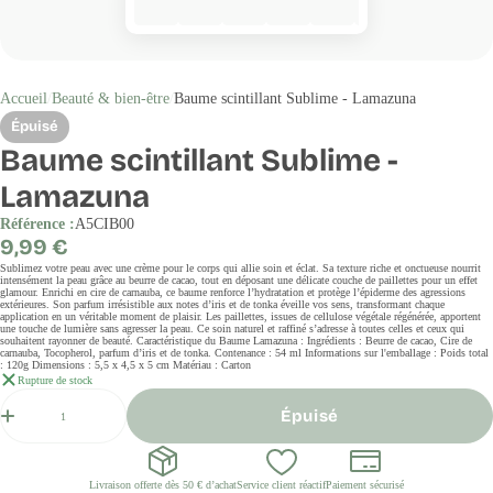
Accueil
Beauté & bien-être
Baume scintillant Sublime - Lamazuna
Épuisé
Baume scintillant Sublime -
Lamazuna
Référence :
A5CIB00
Prix
9,99 €
régulier
Sublimez votre peau avec une crème pour le corps qui allie soin et éclat. Sa texture riche et onctueuse nourrit
intensément la peau grâce au beurre de cacao, tout en déposant une délicate couche de paillettes pour un effet
glamour. Enrichi en cire de carnauba, ce baume renforce l’hydratation et protège l’épiderme des agressions
extérieures. Son parfum irrésistible aux notes d’iris et de tonka éveille vos sens, transformant chaque
application en un véritable moment de plaisir. Les paillettes, issues de cellulose végétale régénérée, apportent
une touche de lumière sans agresser la peau. Ce soin naturel et raffiné s’adresse à toutes celles et ceux qui
souhaitent rayonner de beauté. Caractéristique du Baume Lamazuna : Ingrédients : Beurre de cacao, Cire de
carnauba, Tocopherol, parfum d’iris et de tonka. Contenance : 54 ml Informations sur l'emballage : Poids total
: 120g Dimensions : 5,5 x 4,5 x 5 cm Matériau : Carton
Rupture de stock
Quantité
Épuisé
Livraison offerte dès 50 € d’achat
Service client réactif
Paiement sécurisé