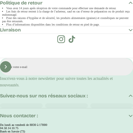
Politique de retour
Vous avez 14 jours après réception de votre commande pour effectuer une demande de retour.
Les frais de retour restent à la charge de l’acheteur, sauf en cas d’erreur de préparation ou de produit reçu
endommagé.
Pour des raisons d’hygiène et de sécurité, les produits alimentaires (graines) et cosmétiques ne peuvent
pas être retournés.
Plus d’informations disponibles dans les conditions de retour en pied de page.
Livraison
E-
mail
S'inscrire
Inscrivez-vous à notre newsletter pour suivre toutes les actualités et
nouveautés.
Suivez-nous sur nos réseaux sociaux :
Nous contacter :
Du lundi au vendredi de 8H30 à 17H00
04.58.14.10.75
Basés en Savoie (73)