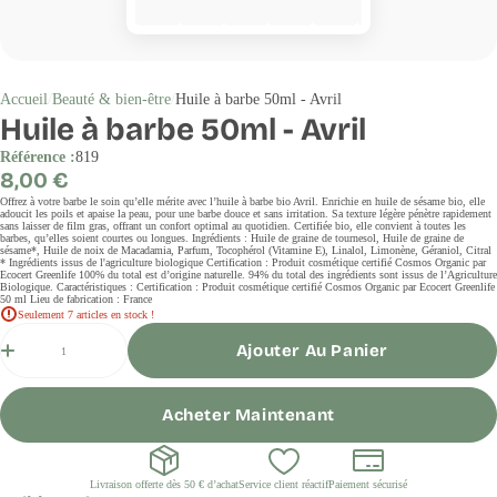
Accueil
Beauté & bien-être
Huile à barbe 50ml - Avril
Huile à barbe 50ml - Avril
Référence :
819
Prix
8,00 €
régulier
Offrez à votre barbe le soin qu’elle mérite avec l’huile à barbe bio Avril. Enrichie en huile de sésame bio, elle
adoucit les poils et apaise la peau, pour une barbe douce et sans irritation. Sa texture légère pénètre rapidement
sans laisser de film gras, offrant un confort optimal au quotidien. Certifiée bio, elle convient à toutes les
barbes, qu’elles soient courtes ou longues. Ingrédients : Huile de graine de tournesol, Huile de graine de
sésame*, Huile de noix de Macadamia, Parfum, Tocophérol (Vitamine E), Linalol, Limonène, Géraniol, Citral
* Ingrédients issus de l'agriculture biologique Certification : Produit cosmétique certifié Cosmos Organic par
Ecocert Greenlife 100% du total est d’origine naturelle. 94% du total des ingrédients sont issus de l’Agriculture
Biologique. Caractéristiques : Certification : Produit cosmétique certifié Cosmos Organic par Ecocert Greenlife
50 ml Lieu de fabrication : France
Seulement 7 articles en stock !
Quantité
Ajouter Au Panier
Acheter Maintenant
Livraison offerte dès 50 € d’achat
Service client réactif
Paiement sécurisé