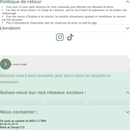
Politique de retour
Vous avez 14 jours après réception de votre commande pour effectuer une demande de retour.
Les frais de retour restent à la charge de l’acheteur, sauf en cas d’erreur de préparation ou de produit reçu
endommagé.
Pour des raisons d’hygiène et de sécurité, les produits alimentaires (graines) et cosmétiques ne peuvent
pas être retournés.
Plus d’informations disponibles dans les conditions de retour en pied de page.
Livraison
E-
mail
S'inscrire
Inscrivez-vous à notre newsletter pour suivre toutes les actualités et
nouveautés.
Suivez-nous sur nos réseaux sociaux :
Nous contacter :
Du lundi au vendredi de 8H30 à 17H00
04.58.14.10.75
Basés en Savoie (73)