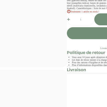
brut (garcinia indica); beurre de cacao b
brut (mangifera indica); beurre de graine
néroli (matricaria chamomilla, lavandula a
linalool). Caractéristiques : Soin de nuit
Seulement 1 article en stock !
Quantité
Livrais
Politique de retour
Vous avez 14 jours après réception 
Les frais de retour restent à la char
Pour des raisons d’hygiène et de sécu
Plus d’informations disponibles dans
Livraison