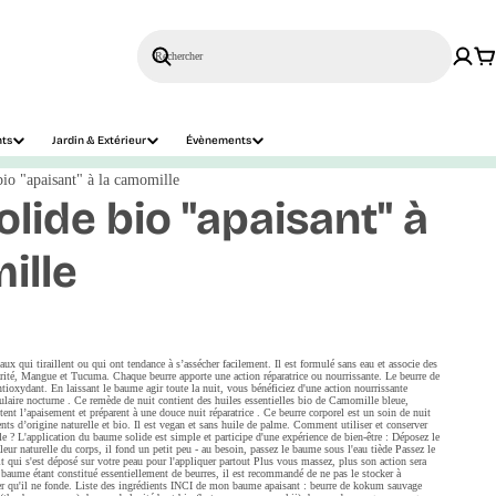
Rechercher
nts
Jardin & Extérieur
Évènements
io "apaisant" à la camomille
lide bio "apaisant" à
ille
aux qui tiraillent ou qui ont tendance à s’assécher facilement. Il est formulé sans eau et associe des
ité, Mangue et Tucuma. Chaque beurre apporte une action réparatrice ou nourrissante. Le beurre de
tioxydant. En laissant le baume agir toute la nuit, vous bénéficiez d'une action nourrissante
lulaire nocturne . Ce remède de nuit contient des huiles essentielles bio de Camomille bleue,
ent l’apaisement et préparent à une douce nuit réparatrice . Ce beurre corporel est un soin de nuit
ts d’origine naturelle et bio. Il est vegan et sans huile de palme. Comment utiliser et conserver
? L'application du baume solide est simple et participe d'une expérience de bien-être : Déposez le
eur naturelle du corps, il fond un petit peu - au besoin, passez le baume sous l'eau tiède Passez le
t qui s'est déposé sur votre peau pour l'appliquer partout Plus vous massez, plus son action sera
 baume étant constitué essentiellement de beurres, il est recommandé de ne pas le stocker à
er qu'il ne fonde. Liste des ingrédients INCI de mon baume apaisant : beurre de kokum sauvage