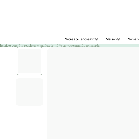
Chargement
Notre atelier créatif
Maison
Nomad
Inscrivez-vous à la newsletter et profitez de -10 % sur votre première commande.