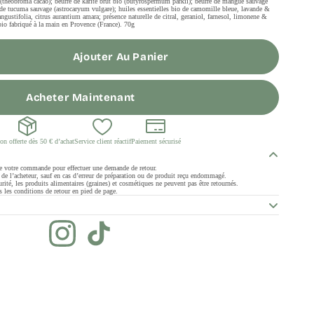
io (theobroma cacao); beurre de karité brut bio (butyrospermum parkii); beurre de mangue sauvage
s de tucuma sauvage (astrocaryum vulgare); huiles essentielles bio de camomille bleue, lavande &
ngustifolia, citrus aurantium amara; présence naturelle de citral, geraniol, farnesol, limonene &
 bio fabriqué à la main en Provence (France). 70g
Ajouter Au Panier
Acheter Maintenant
on offerte dès 50 € d’achat
Service client réactif
Paiement sécurisé
de votre commande pour effectuer une demande de retour.
ge de l’acheteur, sauf en cas d’erreur de préparation ou de produit reçu endommagé.
rité, les produits alimentaires (graines) et cosmétiques ne peuvent pas être retournés.
 les conditions de retour en pied de page.