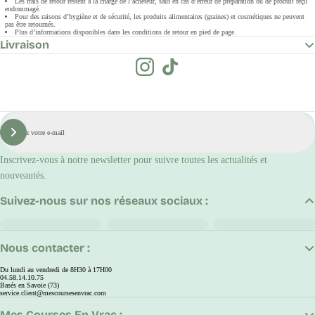
Les frais de retour restent à la charge de l’acheteur, sauf en cas d’erreur de préparation ou de produit reçu
endommagé.
Pour des raisons d’hygiène et de sécurité, les produits alimentaires (graines) et cosmétiques ne peuvent
pas être retournés.
Plus d’informations disponibles dans les conditions de retour en pied de page.
Livraison
E-
mail
S'inscrire
Inscrivez-vous à notre newsletter pour suivre toutes les actualités et
nouveautés.
Suivez-nous sur nos réseaux sociaux :
Nous contacter :
Du lundi au vendredi de 8H30 à 17H00
04.58.14.10.75
Basés en Savoie (73)
service.client@mescoursesenvrac.com
Mes Courses En Vrac :