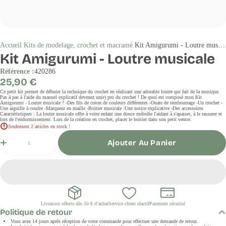
Accueil
Kits de modelage, crochet et macramé
Kit Amigurumi - Loutre musicale
Kit Amigurumi - Loutre musicale
Référence :
420286
Prix
25,90 €
régulier
Ce petit kit permet de débuter la technique du crochet en réalisant une adorable loutre qui fait de la musique.
Pas à pas à l'aide du manuel explicatif devenez un(e) pro du crochet ! De quoi est composé mon Kit
Amigurumi - Loutre musicale ? -Des fils de coton de couleurs différentes -Ouate de rembourrage -Un crochet -
Une aiguille à coudre -Marqueur en maille -Boitier musicale -Une notice explicative -Des accessoires
Caractéristiques : La loutre musicale offre à votre enfant une douce mélodie l'aidant à s'apaiser, à le rassurer et
lors de l'endormissement. Lors de la création en crochet, placer le boitier dans son petit ventre.
Seulement 2 articles en stock !
Quantité
Ajouter Au Panier
Livraison offerte dès 50 € d’achat
Service client réactif
Paiement sécurisé
Politique de retour
Vous avez 14 jours après réception de votre commande pour effectuer une demande de retour.