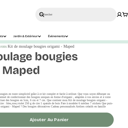
Rechercher
nts
Jardin & Extérieur
Évènements
vons
Kit de moulage bougies origami - Maped
oulage bougies
- Maped
bougies en toute simplicité grâce à ce kit complet et facile à utiliser. Que vous soyez débutant ou
 permet de confectionner des bougies uniques en forme d'origami , adaptées à vos envies et à votre
ffectuer des bougies en 5cm, 6 cm et 7 cm. Que contient mon Kit de moulage bougies origami -
re : bleu,rose,violet 250 g de cire 1 spatule de bois Pate à modeler 6 mèches 7 stickers Que puis-
origami - Maped ? Des bougies décoratives Cadeau personnalisés Ateliers créatifs en famille
Ajouter Au Panier