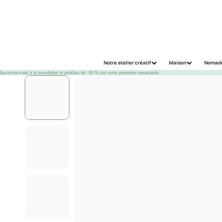
Chargement
Notre atelier créatif
Maison
Nomad
Inscrivez-vous à la newsletter et profitez de -10 % sur votre première commande.