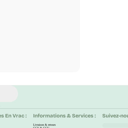
.
s En Vrac :
Informations & Services :
Suivez-nou
Livraison & retours
CGV & CGU