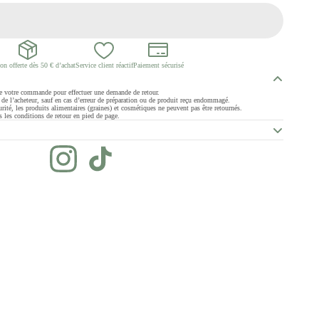
on offerte dès 50 € d’achat
Service client réactif
Paiement sécurisé
de votre commande pour effectuer une demande de retour.
ge de l’acheteur, sauf en cas d’erreur de préparation ou de produit reçu endommagé.
rité, les produits alimentaires (graines) et cosmétiques ne peuvent pas être retournés.
 les conditions de retour en pied de page.