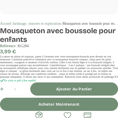
Accueil
Jardinage, insectes et exploration
Mousqueton avec boussole pour enfants
Mousqueton avec boussole pour
enfants
Référence :
KG284
Prix
3,99 €
régulier
La nature est pleine de surprises, partez à l'aventure avec votre mousqueton-boussole pour devenir un vrai
aventurier. Combinez praticité et orientation avec ce mousqueton boussole compact, conçu pour les petits
randonneurs, voyageurs et amateurs d’activités outdoor. Grâce à son format léger et à sa boussole intégrée, il
vous accompagne partout sans encombrement. Caractéristiques : 2-en-1 pratique : une boussole intégrée dans
un mousqueton métallique robuste, pour vous orienter facilement tout en gardant vos accessoires attachés. Ultra
léger et compact : se glisse facilement dans votre sac ou se fixe à une ceinture, un sac à dos, ou même une
trousse de secours. Résistant aux conditions extrêmes : conçu en métal solide et protégé par un boîtier en
plastique transparent, il résiste aux chocs et aux intempéries. Retrouvez notre autres accessoires de jardinage ICI
En stock et prêt à être expédié
Quantité
Ajouter Au Panier
Acheter Maintenant