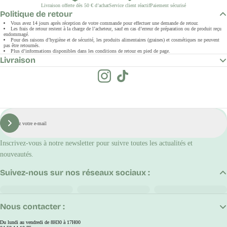
Livraison offerte dès 50 € d’achat
Service client réactif
Paiement sécurisé
Politique de retour
Vous avez 14 jours après réception de votre commande pour effectuer une demande de retour.
Les frais de retour restent à la charge de l’acheteur, sauf en cas d’erreur de préparation ou de produit reçu
endommagé.
Pour des raisons d’hygiène et de sécurité, les produits alimentaires (graines) et cosmétiques ne peuvent
pas être retournés.
Plus d’informations disponibles dans les conditions de retour en pied de page.
Livraison
E-
mail
S'inscrire
Inscrivez-vous à notre newsletter pour suivre toutes les actualités et
nouveautés.
Suivez-nous sur nos réseaux sociaux :
Nous contacter :
Du lundi au vendredi de 8H30 à 17H00