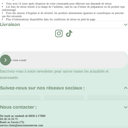
Vous avez 14 jours après réception de votre commande pour effectuer une demande de retour.
Les frais de retour restent à la charge de l’acheteur, sauf en cas d’erreur de préparation ou de produit reçu
endommagé.
Pour des raisons d’hygiène et de sécurité, les produits alimentaires (graines) et cosmétiques ne peuvent
pas être retournés.
Plus d’informations disponibles dans les conditions de retour en pied de page.
Livraison
E-
mail
S'inscrire
Inscrivez-vous à notre newsletter pour suivre toutes les actualités et
nouveautés.
Suivez-nous sur nos réseaux sociaux :
Nous contacter :
Du lundi au vendredi de 8H30 à 17H00
04.58.14.10.75
Basés en Savoie (73)
service.client@mescoursesenvrac.com