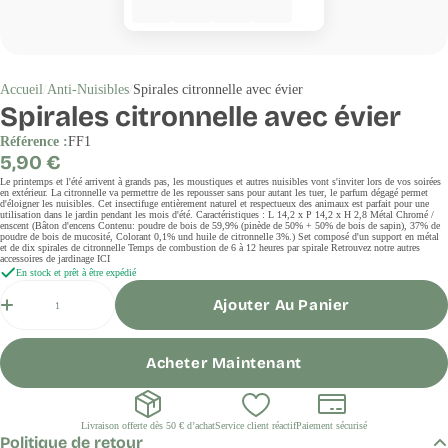
Accueil
Anti-Nuisibles
Spirales citronnelle avec évier
Spirales citronnelle avec évier
Référence :
FF1
Prix
5,90 €
régulier
Le printemps et l'été arrivent à grands pas, les moustiques et autres nuisibles vont s'inviter lors de vos soirées
en extérieur. La citronnelle va permettre de les repousser sans pour autant les tuer, le parfum dégagé permet
d'éloigner les nuisibles. Cet insectifuge entièrement naturel et respectueux des animaux est parfait pour une
utilisation dans le jardin pendant les mois d'été. Caractéristiques : L 14,2 x P 14,2 x H 2,8 Métal Chromé /
enscent (Bâton d'encens Contenu: poudre de bois de 59,9% (pinède de 50% + 50% de bois de sapin), 37% de
poudre de bois de mucosité, Colorant 0,1% und huile de citronnelle 3%.) Set composé d'un support en métal
et de dix spirales de citronnelle Temps de combustion de 6 à 12 heures par spirale Retrouvez notre autres
accessoires de jardinage ICI
En stock et prêt à être expédié
Quantité
Ajouter Au Panier
Acheter Maintenant
Livraison offerte dès 50 € d’achat
Service client réactif
Paiement sécurisé
Politique de retour