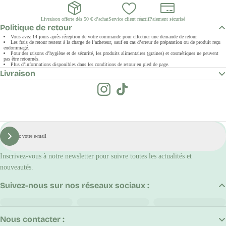
Livraison offerte dès 50 € d’achat
Service client réactif
Paiement sécurisé
Politique de retour
Vous avez 14 jours après réception de votre commande pour effectuer une demande de retour.
Les frais de retour restent à la charge de l’acheteur, sauf en cas d’erreur de préparation ou de produit reçu
endommagé.
Pour des raisons d’hygiène et de sécurité, les produits alimentaires (graines) et cosmétiques ne peuvent
pas être retournés.
Plus d’informations disponibles dans les conditions de retour en pied de page.
Livraison
E-
mail
S'inscrire
Inscrivez-vous à notre newsletter pour suivre toutes les actualités et
nouveautés.
Suivez-nous sur nos réseaux sociaux :
Nous contacter :