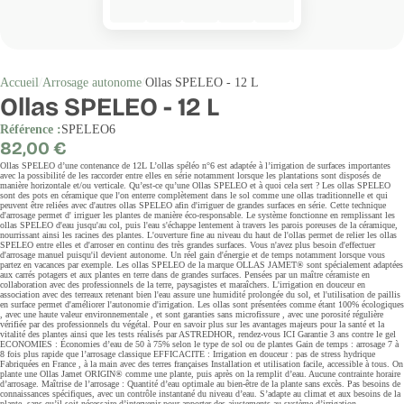
Accueil
Arrosage autonome
Ollas SPELEO - 12 L
Ollas SPELEO - 12 L
Référence :
SPELEO6
Prix
82,00 €
régulier
Ollas SPELEO d’une contenance de 12L L’ollas spéléo n°6 est adaptée à l’irrigation de surfaces importantes
avec la possibilité de les raccorder entre elles en série notamment lorsque les plantations sont disposés de
manière horizontale et/ou verticale. Qu’est-ce qu’une Ollas SPELEO et à quoi cela sert ? Les ollas SPELEO
sont des pots en céramique que l'on enterre complètement dans le sol comme une ollas traditionnelle et qui
peuvent être reliées avec d'autres ollas SPELEO afin d'irriguer de grandes surfaces en série. Cette technique
d'arrosage permet d' irriguer les plantes de manière éco-responsable. Le système fonctionne en remplissant les
ollas SPELEO d'eau jusqu'au col, puis l'eau s'échappe lentement à travers les parois poreuses de la céramique,
nourrissant ainsi les racines des plantes. L'ouverture fine au niveau du haut de l'ollas permet de relier les ollas
SPELEO entre elles et d'arroser en continu des très grandes surfaces. Vous n'avez plus besoin d'effectuer
d'arrosage manuel puisqu'il devient autonome. Un réel gain d'énergie et de temps notamment lorsque vous
partez en vacances par exemple. Les ollas SPELEO de la marque OLLAS JAMET® sont spécialement adaptées
aux carrés potagers et aux plantes en terre dans de grandes surfaces. Pensées par un maître céramiste en
collaboration avec des professionnels de la terre, paysagistes et maraîchers. L'irrigation en douceur en
association avec des terreaux retenant bien l'eau assure une humidité prolongée du sol, et l'utilisation de paillis
en surface permet d'améliorer l'autonomie d'irrigation. Les ollas sont présentées comme étant 100% écologiques
, avec une haute valeur environnementale , et sont garanties sans microfissure , avec une porosité régulière
vérifiée par des professionnels du végétal. Pour en savoir plus sur les avantages majeurs pour la santé et la
vitalité des plantes ainsi que les tests réalisés par ASTREDHOR, rendez-vous ICI Garantie 3 ans contre le gel
ECONOMIES : Économies d’eau de 50 à 75% selon le type de sol ou de plantes Gain de temps : arrosage 7 à
8 fois plus rapide que l’arrosage classique EFFICACITE : Irrigation en douceur : pas de stress hydrique
Fabriquées en France , à la main avec des terres françaises Installation et utilisation facile, accessible à tous. On
plante une Ollas Jamet ORIGIN® comme une plante, puis après on la remplit d’eau. Aucune contrainte horaire
d’arrosage. Maîtrise de l’arrosage : Quantité d’eau optimale au bien-être de la plante sans excès. Pas besoins de
connaissances spécifiques, avec un contrôle instantané du niveau d’eau. S’adapte au climat et aux besoins de la
plante, sans qu’il soit nécessaire d’intervenir pour apporter des ajustements au système d’irrigation.