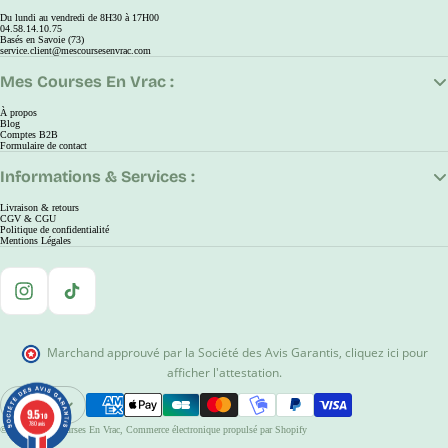
Du lundi au vendredi de 8H30 à 17H00
04.58.14.10.75
Basés en Savoie (73)
service.client@mescoursesenvrac.com
Mes Courses En Vrac :
À propos
Blog
Comptes B2B
Formulaire de contact
Informations & Services :
Livraison & retours
CGV & CGU
Politique de confidentialité
Mentions Légales
Instagram
TikTok
Marchand approuvé par la Société des Avis Garantis
,
cliquez ici pour
afficher l'attestation
.
EUR
9.5
9.5
Ouvrir Le Sélecteur De Région Et De Langue
/10
/10
780 avis
780 avis
© 2026
Mes Courses En Vrac
,
Commerce électronique propulsé par Shopify