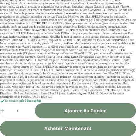
Autorégulation de la conductivité hydrique et de l’évapotranspiration. Diminution de la présence des
moustiques, car pas d’arrosage et d’humidité par le dessus Entretien : Aucun Garantie contre le gel (Testée
depuis plus de 10 ans en France et récemment sans problème aux hivers Canadiens…) Résiste à l’acidité des
sols au PH bas et la pression des racines des arbres. Pas sensible au calcaire Livrées avec un couvercle de
protection et de contrôle immédiat du niveau d’eau Les bénéfices des ollas SPELEO pour les cultures et
aménagements : Maintien d’un substrat frais et aéré Mélange des plantes peu à très gourmandes en eau dans une
même zone possible BIEN ETRE DES PLANTES : Développement racinaire homogène et en profondeur Etat
sanitaire amélioré ainsi que la qualité gustative des comestibles Réduction des maladies cryptogamiques
comme le mildiou Nutrition avec plus de minéraux. Les plantes sont en meilleure santé Comment installer
mon Ollas SPELEO? Faire un trou de la taille de l’Ollas + la place pour les tuyaux de raccordement que l’on
placera horizontalement et verticalement Mouiller le trou et arroser la terre autour, comme pour une plante.
Déposer l’ollas SPELEO dans la terre, jusqu’au col (A faire 1 fois, uniquement lors de son installation.) Pour
les montages en série horizontale, prévoir 2 tuyaux de 40mm de diamètre à mettre verticalement en début et fin
de l’ensemble du réseau à raccorder : 1 au début pour l’entrée de l’alimentation en eau 1 en sortie pour
l’évacuation de l’air lors du remplissage et de témoin de sortie d’eau de l’ensemble des Ollas-SPELEO
raccordées en série (Cf photo du système) Remplir d’eau les Ollas-SPELEO, par la canne d’admission/entrée
d’eau de l’ensemble raccorder. Quand l’eau jaillie à l’autre canne d’évacuation d’air/ sortie du surplus d’eau,
l’ensemble des Ollas SPELEO raccordé est plein. Vous n’avez plus besoin d’arroser manuellement, il suffit
simplement de vérifier de temps en temps le niveau d’eau dans votre Ollas et de la remplir au besoin. Nos
conseils : Mettre autour de l’Ollas SPELEO un mélange de terre et de compost, faire un paillage pour
optimiser l’efficacité de l’Ollas SPELEO et limiter l’évaporation. À la fin de la saison (en période d’hivernage)
nous conseillons de ne pas remplir les Ollas et de les laisser se vider naturellement. Les Ollas SPELEO ne
craignent pas le gel, il n’est pas nécessaire de les retirer de leur emplacement en hiver. Toutefois en cas de gel
important et continu, ne pas remplir ou laisser d’eau en quantité importante dans l’Ollas. Mettre le chapeau de
protection pour éviter que le froid rentre plus intensément. Positionnement : L’espacement entre les ollas
SPELEO varie selon leur tailles, leur rayon d'actions, le type de sol etc... (Cf tableau en photo) Les racines
s’orientent toujours vers la zone humide Caractéristiques : Poids : 7 Kg Contenance : 12L Hauteur : 39 cm
Diamètre : 28,5 cm Autonomie : Entre 13 et 15 jours. Surface irriguée : 3,14 m2 Découvrez les autres
céramiques de la Poterie JAMET juste ICI
En stock et prêt à être expédié
Quantité
Ajouter Au Panier
Acheter Maintenant