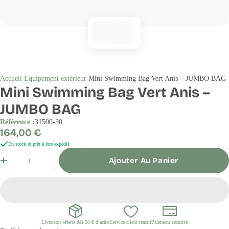
Accueil
Equipement extérieur
Mini Swimming Bag Vert Anis – JUMBO BAG
Mini Swimming Bag Vert Anis –
JUMBO BAG
Référence :
31500-30
Prix
164,00 €
régulier
En stock et prêt à être expédié
Quantité
Ajouter Au Panier
Livraison offerte dès 50 € d’achat
Service client réactif
Paiement sécurisé