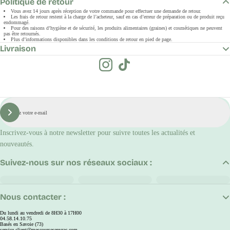
Politique de retour
Vous avez 14 jours après réception de votre commande pour effectuer une demande de retour.
Les frais de retour restent à la charge de l’acheteur, sauf en cas d’erreur de préparation ou de produit reçu
endommagé.
Pour des raisons d’hygiène et de sécurité, les produits alimentaires (graines) et cosmétiques ne peuvent
pas être retournés.
Plus d’informations disponibles dans les conditions de retour en pied de page.
Livraison
E-
mail
S'inscrire
Inscrivez-vous à notre newsletter pour suivre toutes les actualités et
nouveautés.
Suivez-nous sur nos réseaux sociaux :
Nous contacter :
Du lundi au vendredi de 8H30 à 17H00
04.58.14.10.75
Basés en Savoie (73)
service.client@mescoursesenvrac.com