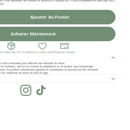
sacs à vrac répondent aux normes de sécurité et d’hygiène de l’Union Européenne en étant sans BPA,
rp​
Ajouter Au Panier
Acheter Maintenant
on offerte dès 50 € d’achat
Service client réactif
Paiement sécurisé
de votre commande pour effectuer une demande de retour.
ge de l’acheteur, sauf en cas d’erreur de préparation ou de produit reçu endommagé.
rité, les produits alimentaires (graines) et cosmétiques ne peuvent pas être retournés.
 les conditions de retour en pied de page.