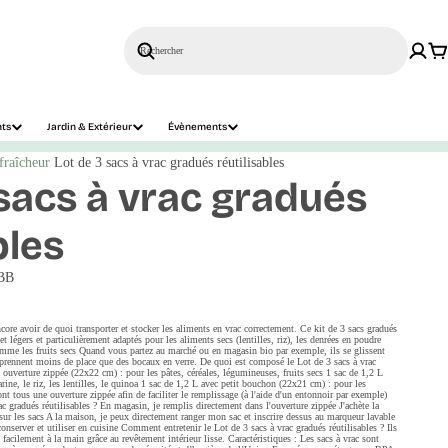
Rechercher
nts
Jardin & Extérieur
Évènements
fraîcheur
Lot de 3 sacs à vrac gradués réutilisables
 sacs à vrac gradués
bles
BB
ncore avoir de quoi transporter et stocker les aliments en vrac correctement. Ce kit de 3 sacs gradués
s et légers et particulièrement adaptés pour les aliments secs (lentilles, riz), les denrées en poudre
comme les fruits secs Quand vous partez au marché ou en magasin bio par exemple, ils se glissent
t prennent moins de place que des bocaux en verre. De quoi est composé le Lot de 3 sacs à vrac
 ouverture zippée (22x22 cm) : pour les pâtes, céréales, légumineuses, fruits secs​ 1 sac de 1,2 L
ine, le riz, les lentilles, le quinoa​ 1 sac de 1,2 L avec petit bouchon (22x21 cm) : pour les
nt tous une ouverture zippée afin de faciliter le remplissage (à l'aide d'un entonnoir par exemple)
 gradués réutilisables ? En magasin, je remplis directement dans l'ouverture zippée J'achète la
sur les sacs A la maison, je peux directement ranger mon sac et inscrire dessus au marqueur lavable
 conserver et utiliser en cuisine Comment entretenir le Lot de 3 sacs à vrac gradués réutilisables ? Ils
 facilement à la main grâce au revêtement intérieur lisse. Caractéristiques : Les sacs à vrac sont