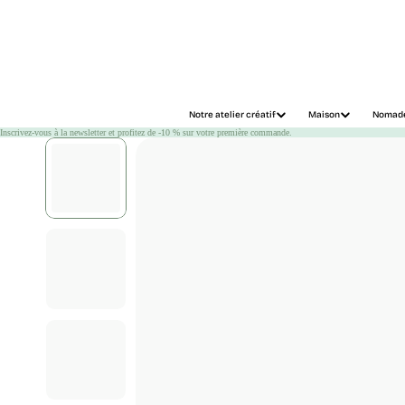
Chargement
Notre atelier créatif
Maison
Nomad
Inscrivez-vous à la newsletter et profitez de -10 % sur votre première commande.