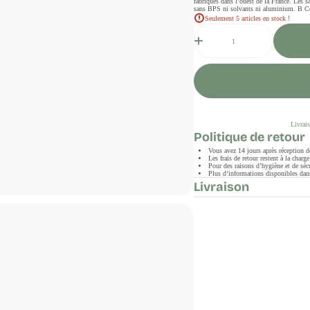
fabriqués dans l’ouest de la France. Les 
sans BPS ni solvants ni aluminium.​ B Co
Seulement 5 articles en stock !
Quantité
Livrais
Politique de retour
Vous avez 14 jours après réception 
Les frais de retour restent à la char
Pour des raisons d’hygiène et de sécu
Plus d’informations disponibles dans
Livraison