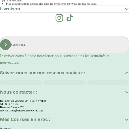
pas être retournés.
Plus d’informations disponibles dans les conditions de retour en pied de page.
Livraison
E-
mail
S'inscrire
Inscrivez-vous à notre newsletter pour suivre toutes les actualités et
nouveautés.
Suivez-nous sur nos réseaux sociaux :
Nous contacter :
Du lundi au vendredi de 8H30 à 17H00
04.58.14.10.75
Basés en Savoie (73)
service.client@mescoursesenvrac.com
Mes Courses En Vrac :
À propos