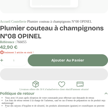
Accueil
Coutellerie
Plumier couteau à champignons N°08 OPINEL
Plumier couteau à champignons
N°08 OPINEL
Référence :
766055
Prix
42,90 €
régulier
Seulement 3 articles en stock !
Quantité
Ajouter Au Panier
Livraison offerte dès 50 € d’achat
Service client réactif
Paiement sécurisé
Politique de retour
Vous avez 14 jours après réception de votre commande pour effectuer une demande de retour.
Les frais de retour restent à la charge de l’acheteur, sauf en cas d’erreur de préparation ou de produit reçu
endommagé.
Pour des raisons d’hygiène et de sécurité, les produits alimentaires (graines) et cosmétiques ne peuvent