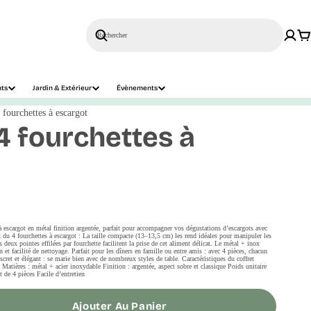
Rechercher
nts
Jardin & Extérieur
Évènements
 fourchettes à escargot
4 fourchettes à
à escargot en métal finition argentée, parfait pour accompagner vos dégustations d’escargots avec
k du 4 fourchettes à escargot : La taille compacte (13–13,5 cm) les rend idéales pour manipuler les
 deux pointes effilées par fourchette facilitent la prise de cet aliment délicat. Le métal + inox
on et facilité de nettoyage. Parfait pour les dîners en famille ou entre amis : avec 4 pièces, chacun
scret et élégant : se marie bien avec de nombreux styles de table. Caractéristiques du coffret
Matières : métal + acier inoxydable Finition : argentée, aspect sobre et classique Poids unitaire
t de 4 pièces Facile d’entretien
Ajouter Au Panier