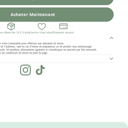
Acheter Maintenant
on offerte dès 50 € d’achat
Service client réactif
Paiement sécurisé
de votre commande pour effectuer une demande de retour.
ge de l’acheteur, sauf en cas d’erreur de préparation ou de produit reçu endommagé.
rité, les produits alimentaires (graines) et cosmétiques ne peuvent pas être retournés.
 les conditions de retour en pied de page.