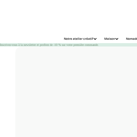
Chargement
Notre atelier créatif
Maison
Nomad
Inscrivez-vous à la newsletter et profitez de -10 % sur votre première commande.