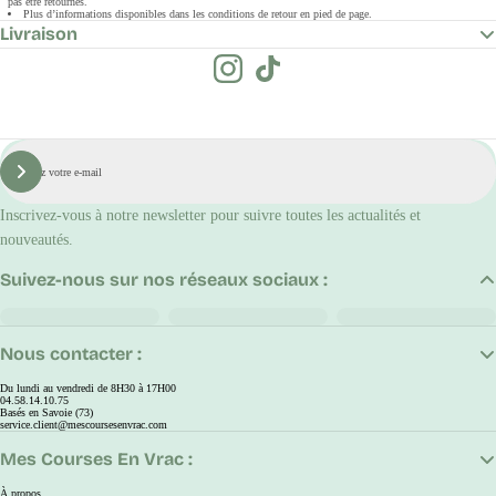
pas être retournés.
Plus d’informations disponibles dans les conditions de retour en pied de page.
Livraison
E-
mail
S'inscrire
Inscrivez-vous à notre newsletter pour suivre toutes les actualités et
nouveautés.
Suivez-nous sur nos réseaux sociaux :
Nous contacter :
Du lundi au vendredi de 8H30 à 17H00
04.58.14.10.75
Basés en Savoie (73)
service.client@mescoursesenvrac.com
Mes Courses En Vrac :
À propos