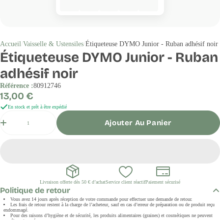
Accueil
Vaisselle & Ustensiles
Étiqueteuse DYMO Junior - Ruban adhésif noir
Étiqueteuse DYMO Junior - Ruban
adhésif noir
Référence :
80912746
Prix
13,00 €
régulier
En stock et prêt à être expédié
Quantité
Ajouter Au Panier
Livraison offerte dès 50 € d’achat
Service client réactif
Paiement sécurisé
Politique de retour
Vous avez 14 jours après réception de votre commande pour effectuer une demande de retour.
Les frais de retour restent à la charge de l’acheteur, sauf en cas d’erreur de préparation ou de produit reçu
endommagé.
Pour des raisons d’hygiène et de sécurité, les produits alimentaires (graines) et cosmétiques ne peuvent