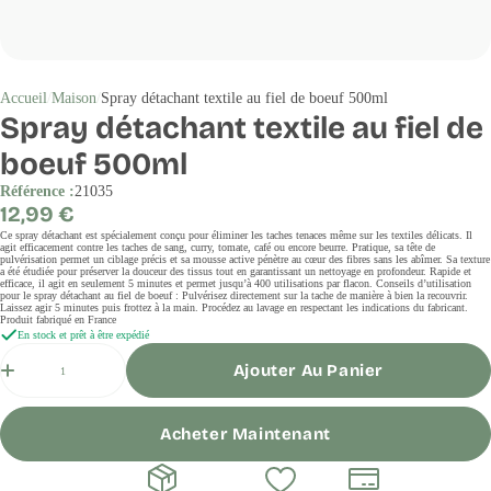
Accueil
Maison
Spray détachant textile au fiel de boeuf 500ml
Spray détachant textile au fiel de
boeuf 500ml
Référence :
21035
Prix
12,99 €
régulier
Ce spray détachant est spécialement conçu pour éliminer les taches tenaces même sur les textiles délicats. Il
agit efficacement contre les taches de sang, curry, tomate, café ou encore beurre. Pratique, sa tête de
pulvérisation permet un ciblage précis et sa mousse active pénètre au cœur des fibres sans les abîmer. Sa texture
a été étudiée pour préserver la douceur des tissus tout en garantissant un nettoyage en profondeur. Rapide et
efficace, il agit en seulement 5 minutes et permet jusqu’à 400 utilisations par flacon. Conseils d’utilisation
pour le spray détachant au fiel de boeuf : Pulvérisez directement sur la tache de manière à bien la recouvrir.
Laissez agir 5 minutes puis frottez à la main. Procédez au lavage en respectant les indications du fabricant.
Produit fabriqué en France
En stock et prêt à être expédié
Quantité
Ajouter Au Panier
Acheter Maintenant