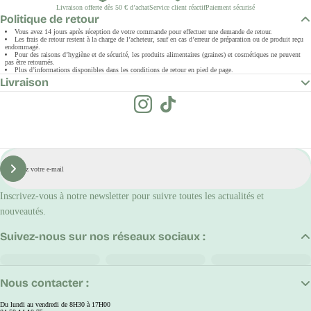
Livraison offerte dès 50 € d’achat
Service client réactif
Paiement sécurisé
Politique de retour
Vous avez 14 jours après réception de votre commande pour effectuer une demande de retour.
Les frais de retour restent à la charge de l’acheteur, sauf en cas d’erreur de préparation ou de produit reçu
endommagé.
Pour des raisons d’hygiène et de sécurité, les produits alimentaires (graines) et cosmétiques ne peuvent
pas être retournés.
Plus d’informations disponibles dans les conditions de retour en pied de page.
Livraison
E-
mail
S'inscrire
Inscrivez-vous à notre newsletter pour suivre toutes les actualités et
nouveautés.
Suivez-nous sur nos réseaux sociaux :
Nous contacter :
Du lundi au vendredi de 8H30 à 17H00