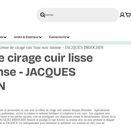
Rechercher
nts
Jardin & Extérieur
Évènements
rème de cirage cuir lisse noir intense - JACQUES BRIOCHIN
cirage cuir lisse
ense - JACQUES
N
es et accessoires en cuir avec la crème de cirage noir intense Jacques Briochin . Spécialement
en profondeur, ravive la couleur et redonne brillance et souplesse à vos cuirs. Son pigment noir
usure et les petites rayures, tout en protégeant vos chaussures contre le dessèchement. Atouts de la
- JACQUES BRIOCHIN Nourrit et protège le cuir Ravive la couleur avec un noir profond et élégant
ué en FRANCE Un indispensable pour entretenir et sublimer vos souliers en cuir, tout en