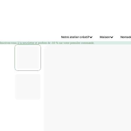
Chargement
Notre atelier créatif
Maison
Nomad
Inscrivez-vous à la newsletter et profitez de -10 % sur votre première commande.