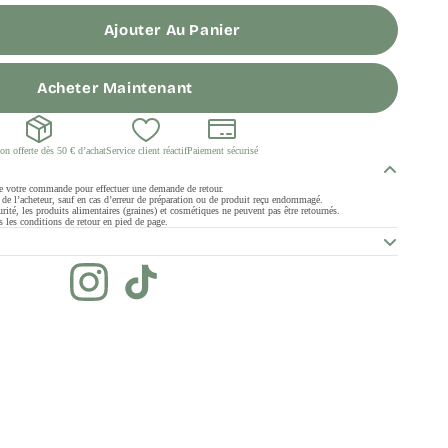
Ajouter Au Panier
Acheter Maintenant
on offerte dès 50 € d’achat
Service client réactif
Paiement sécurisé
de votre commande pour effectuer une demande de retour.
ge de l’acheteur, sauf en cas d’erreur de préparation ou de produit reçu endommagé.
rité, les produits alimentaires (graines) et cosmétiques ne peuvent pas être retournés.
 les conditions de retour en pied de page.