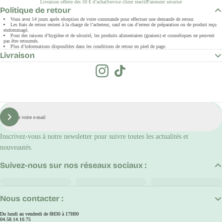
Livraison offerte dès 50 € d’achat
Service client réactif
Paiement sécurisé
Politique de retour
Vous avez 14 jours après réception de votre commande pour effectuer une demande de retour.
Les frais de retour restent à la charge de l’acheteur, sauf en cas d’erreur de préparation ou de produit reçu
endommagé.
Pour des raisons d’hygiène et de sécurité, les produits alimentaires (graines) et cosmétiques ne peuvent
pas être retournés.
Plus d’informations disponibles dans les conditions de retour en pied de page.
Livraison
E-
mail
S'inscrire
Inscrivez-vous à notre newsletter pour suivre toutes les actualités et
nouveautés.
Suivez-nous sur nos réseaux sociaux :
Nous contacter :
Du lundi au vendredi de 8H30 à 17H00
04.58.14.10.75