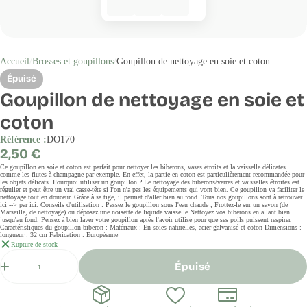
Accueil
Brosses et goupillons
Goupillon de nettoyage en soie et coton
Épuisé
Goupillon de nettoyage en soie et
coton
Référence :
DO170
Prix
2,50 €
régulier
Ce goupillon en soie et coton est parfait pour nettoyer les biberons, vases étroits et la vaisselle délicates
comme les flutes à champagne par exemple. En effet, la partie en coton est particulièrement recommandée pour
les objets délicats. Pourquoi utiliser un goupillon ? Le nettoyage des biberons/verres et vaisselles étroites est
régulier et peut être un vrai casse-tête si l'on n'a pas les équipements qui vont bien. Ce goupillon va faciliter le
nettoyage tout en douceur. Grâce à sa tige, il permet d'aller bien au fond. Tous nos goupillons sont à retrouver
ici --> par ici. Conseils d'utilisation : Passez le goupillon sous l'eau chaude ; Frottez-le sur un savon (de
Marseille, de nettoyage) ou déposez une noisette de liquide vaisselle Nettoyez vos biberons en allant bien
jusqu'au fond. Pensez à bien laver votre goupillon après l'avoir utilisé pour que ses poils puissent respirer.
Caractéristiques du goupillon biberon : Matériaux : En soies naturelles, acier galvanisé et coton Dimensions :
longueur : 32 cm Fabrication : Européenne
Rupture de stock
Quantité
Épuisé