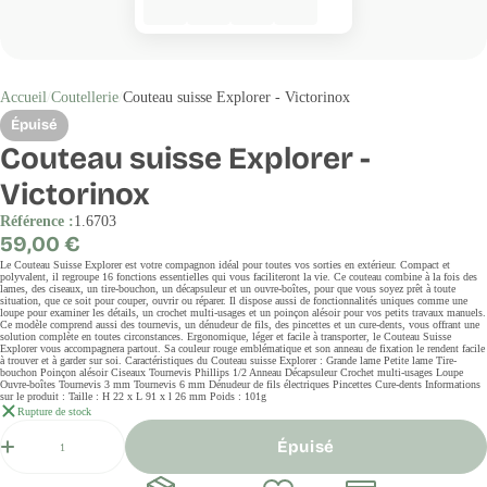
Accueil
Coutellerie
Couteau suisse Explorer - Victorinox
Épuisé
Couteau suisse Explorer -
Victorinox
Référence :
1.6703
Prix
59,00 €
régulier
Le Couteau Suisse Explorer est votre compagnon idéal pour toutes vos sorties en extérieur. Compact et
polyvalent, il regroupe 16 fonctions essentielles qui vous faciliteront la vie. Ce couteau combine à la fois des
lames, des ciseaux, un tire-bouchon, un décapsuleur et un ouvre-boîtes, pour que vous soyez prêt à toute
situation, que ce soit pour couper, ouvrir ou réparer. Il dispose aussi de fonctionnalités uniques comme une
loupe pour examiner les détails, un crochet multi-usages et un poinçon alésoir pour vos petits travaux manuels.
Ce modèle comprend aussi des tournevis, un dénudeur de fils, des pincettes et un cure-dents, vous offrant une
solution complète en toutes circonstances. Ergonomique, léger et facile à transporter, le Couteau Suisse
Explorer vous accompagnera partout. Sa couleur rouge emblématique et son anneau de fixation le rendent facile
à trouver et à garder sur soi. Caractéristiques du Couteau suisse Explorer : Grande lame Petite lame Tire-
bouchon Poinçon alésoir Ciseaux Tournevis Phillips 1/2 Anneau Décapsuleur Crochet multi-usages Loupe
Ouvre-boîtes Tournevis 3 mm Tournevis 6 mm Dénudeur de fils électriques Pincettes Cure-dents Informations
sur le produit : Taille : H 22 x L 91 x l 26 mm Poids : 101g
Rupture de stock
Quantité
Épuisé