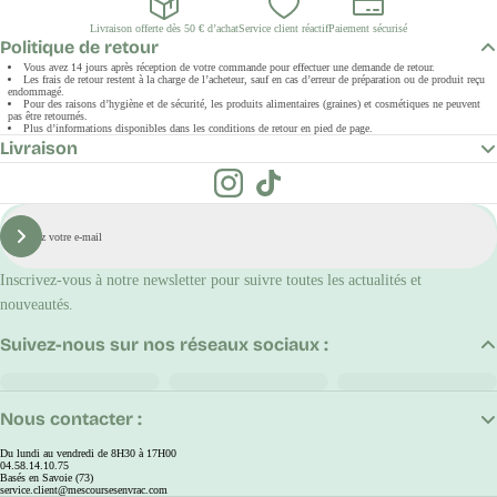
Livraison offerte dès 50 € d’achat
Service client réactif
Paiement sécurisé
Politique de retour
Vous avez 14 jours après réception de votre commande pour effectuer une demande de retour.
Les frais de retour restent à la charge de l’acheteur, sauf en cas d’erreur de préparation ou de produit reçu
endommagé.
Pour des raisons d’hygiène et de sécurité, les produits alimentaires (graines) et cosmétiques ne peuvent
pas être retournés.
Plus d’informations disponibles dans les conditions de retour en pied de page.
Livraison
E-
mail
S'inscrire
Inscrivez-vous à notre newsletter pour suivre toutes les actualités et
nouveautés.
Suivez-nous sur nos réseaux sociaux :
Nous contacter :
Du lundi au vendredi de 8H30 à 17H00
04.58.14.10.75
Basés en Savoie (73)
service.client@mescoursesenvrac.com