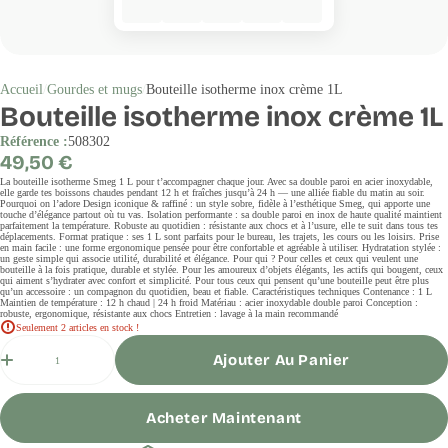
Accueil
Gourdes et mugs
Bouteille isotherme inox crème 1L
Bouteille isotherme inox crème 1L
Référence :
508302
Prix
49,50 €
régulier
La bouteille isotherme Smeg 1 L pour t’accompagner chaque jour. Avec sa double paroi en acier inoxydable,
elle garde tes boissons chaudes pendant 12 h et fraîches jusqu’à 24 h — une alliée fiable du matin au soir.
Pourquoi on l’adore Design iconique & raffiné : un style sobre, fidèle à l’esthétique Smeg, qui apporte une
touche d’élégance partout où tu vas. Isolation performante : sa double paroi en inox de haute qualité maintient
parfaitement la température. Robuste au quotidien : résistante aux chocs et à l’usure, elle te suit dans tous tes
déplacements. Format pratique : ses 1 L sont parfaits pour le bureau, les trajets, les cours ou les loisirs. Prise
en main facile : une forme ergonomique pensée pour être confortable et agréable à utiliser. Hydratation stylée :
un geste simple qui associe utilité, durabilité et élégance. Pour qui ? Pour celles et ceux qui veulent une
bouteille à la fois pratique, durable et stylée. Pour les amoureux d’objets élégants, les actifs qui bougent, ceux
qui aiment s’hydrater avec confort et simplicité. Pour tous ceux qui pensent qu’une bouteille peut être plus
qu’un accessoire : un compagnon du quotidien, beau et fiable. Caractéristiques techniques Contenance : 1 L
Maintien de température : 12 h chaud | 24 h froid Matériau : acier inoxydable double paroi Conception :
robuste, ergonomique, résistante aux chocs Entretien : lavage à la main recommandé
Seulement 2 articles en stock !
Quantité
Ajouter Au Panier
Acheter Maintenant