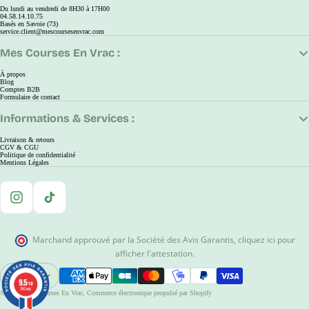
Du lundi au vendredi de 8H30 à 17H00
04.58.14.10.75
Basés en Savoie (73)
service.client@mescoursesenvrac.com
Mes Courses En Vrac :
À propos
Blog
Comptes B2B
Formulaire de contact
Informations & Services :
Livraison & retours
CGV & CGU
Politique de confidentialité
Mentions Légales
Instagram
TikTok
Marchand approuvé par la Société des Avis Garantis
,
cliquez ici pour
afficher l'attestation
.
EUR
9.5
9.5
Ouvrir Le Sélecteur De Région Et De Langue
/10
/10
780 avis
780 avis
© 2026
Mes Courses En Vrac
,
Commerce électronique propulsé par Shopify