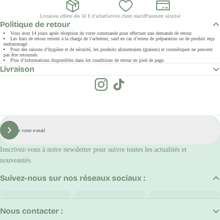
Livraison offerte dès 50 € d’achat
Service client réactif
Paiement sécurisé
Politique de retour
Vous avez 14 jours après réception de votre commande pour effectuer une demande de retour.
Les frais de retour restent à la charge de l’acheteur, sauf en cas d’erreur de préparation ou de produit reçu
endommagé.
Pour des raisons d’hygiène et de sécurité, les produits alimentaires (graines) et cosmétiques ne peuvent
pas être retournés.
Plus d’informations disponibles dans les conditions de retour en pied de page.
Livraison
E-
mail
S'inscrire
Inscrivez-vous à notre newsletter pour suivre toutes les actualités et
nouveautés.
Suivez-nous sur nos réseaux sociaux :
Nous contacter :