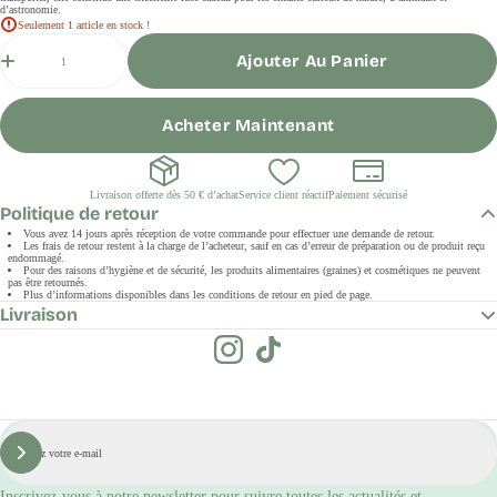
d’astronomie.
Seulement 1 article en stock !
Quantité
Ajouter Au Panier
Acheter Maintenant
Livraison offerte dès 50 € d’achat
Service client réactif
Paiement sécurisé
Politique de retour
Vous avez 14 jours après réception de votre commande pour effectuer une demande de retour.
Les frais de retour restent à la charge de l’acheteur, sauf en cas d’erreur de préparation ou de produit reçu
endommagé.
Pour des raisons d’hygiène et de sécurité, les produits alimentaires (graines) et cosmétiques ne peuvent
pas être retournés.
Plus d’informations disponibles dans les conditions de retour en pied de page.
Livraison
E-
mail
S'inscrire
Inscrivez-vous à notre newsletter pour suivre toutes les actualités et