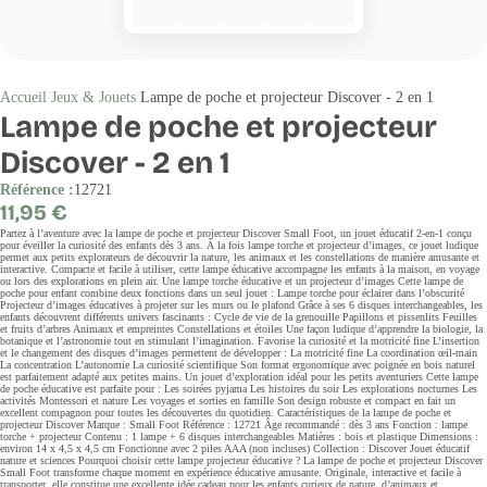
Accueil
Jeux & Jouets
Lampe de poche et projecteur Discover - 2 en 1
Lampe de poche et projecteur
Discover - 2 en 1
Référence :
12721
Prix
11,95 €
régulier
Partez à l’aventure avec la lampe de poche et projecteur Discover Small Foot, un jouet éducatif 2-en-1 conçu
pour éveiller la curiosité des enfants dès 3 ans. À la fois lampe torche et projecteur d’images, ce jouet ludique
permet aux petits explorateurs de découvrir la nature, les animaux et les constellations de manière amusante et
interactive. Compacte et facile à utiliser, cette lampe éducative accompagne les enfants à la maison, en voyage
ou lors des explorations en plein air. Une lampe torche éducative et un projecteur d’images Cette lampe de
poche pour enfant combine deux fonctions dans un seul jouet : Lampe torche pour éclairer dans l’obscurité
Projecteur d’images éducatives à projeter sur les murs ou le plafond Grâce à ses 6 disques interchangeables, les
enfants découvrent différents univers fascinants : Cycle de vie de la grenouille Papillons et pissenlits Feuilles
et fruits d’arbres Animaux et empreintes Constellations et étoiles Une façon ludique d’apprendre la biologie, la
botanique et l’astronomie tout en stimulant l’imagination. Favorise la curiosité et la motricité fine L’insertion
et le changement des disques d’images permettent de développer : La motricité fine La coordination œil-main
La concentration L’autonomie La curiosité scientifique Son format ergonomique avec poignée en bois naturel
est parfaitement adapté aux petites mains. Un jouet d’exploration idéal pour les petits aventuriers Cette lampe
de poche éducative est parfaite pour : Les soirées pyjama Les histoires du soir Les explorations nocturnes Les
activités Montessori et nature Les voyages et sorties en famille Son design robuste et compact en fait un
excellent compagnon pour toutes les découvertes du quotidien. Caractéristiques de la lampe de poche et
projecteur Discover Marque : Small Foot Référence : 12721 Âge recommandé : dès 3 ans Fonction : lampe
torche + projecteur Contenu : 1 lampe + 6 disques interchangeables Matières : bois et plastique Dimensions :
environ 14 x 4,5 x 4,5 cm Fonctionne avec 2 piles AAA (non incluses) Collection : Discover Jouet éducatif
nature et sciences Pourquoi choisir cette lampe projecteur éducative ? La lampe de poche et projecteur Discover
Small Foot transforme chaque moment en expérience éducative amusante. Originale, interactive et facile à
transporter, elle constitue une excellente idée cadeau pour les enfants curieux de nature, d’animaux et