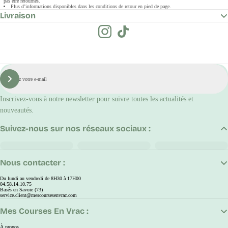
pas être retournés.
Plus d’informations disponibles dans les conditions de retour en pied de page.
Livraison
E-
mail
S'inscrire
Inscrivez-vous à notre newsletter pour suivre toutes les actualités et
nouveautés.
Suivez-nous sur nos réseaux sociaux :
Nous contacter :
Du lundi au vendredi de 8H30 à 17H00
04.58.14.10.75
Basés en Savoie (73)
service.client@mescoursesenvrac.com
Mes Courses En Vrac :
À propos