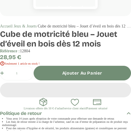
Accueil
Jeux & Jouets
Cube de motricité bleu – Jouet d’éveil en bois dès 12 mois
Cube de motricité bleu – Jouet
d’éveil en bois dès 12 mois
Référence :
12804
Prix
28,95 €
régulier
Seulement 1 article en stock !
Quantité
Ajouter Au Panier
Livraison offerte dès 50 € d’achat
Service client réactif
Paiement sécurisé
Politique de retour
Vous avez 14 jours après réception de votre commande pour effectuer une demande de retour.
Les frais de retour restent à la charge de l’acheteur, sauf en cas d’erreur de préparation ou de produit reçu
endommagé.
Pour des raisons d’hygiène et de sécurité, les produits alimentaires (graines) et cosmétiques ne peuvent