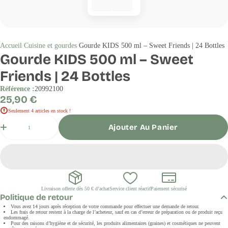
Accueil
Cuisine et gourdes
Gourde KIDS 500 ml – Sweet Friends | 24 Bottles
Gourde KIDS 500 ml – Sweet
Friends | 24 Bottles
Référence :
20992100
Prix
25,90 €
régulier
Seulement 4 articles en stock !
Quantité
Ajouter Au Panier
Livraison offerte dès 50 € d’achat
Service client réactif
Paiement sécurisé
Politique de retour
Vous avez 14 jours après réception de votre commande pour effectuer une demande de retour.
Les frais de retour restent à la charge de l’acheteur, sauf en cas d’erreur de préparation ou de produit reçu
endommagé.
Pour des raisons d’hygiène et de sécurité, les produits alimentaires (graines) et cosmétiques ne peuvent