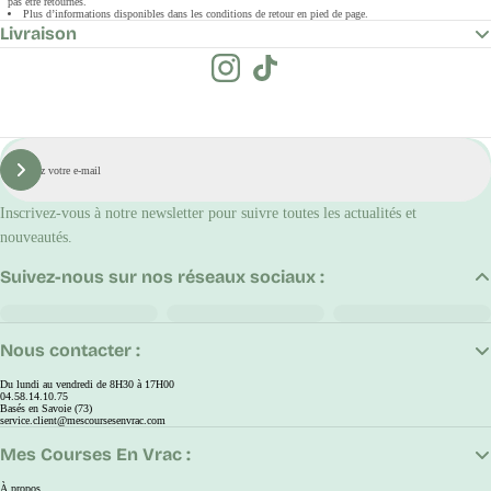
pas être retournés.
Plus d’informations disponibles dans les conditions de retour en pied de page.
Livraison
E-
mail
S'inscrire
Inscrivez-vous à notre newsletter pour suivre toutes les actualités et
nouveautés.
Suivez-nous sur nos réseaux sociaux :
Nous contacter :
Du lundi au vendredi de 8H30 à 17H00
04.58.14.10.75
Basés en Savoie (73)
service.client@mescoursesenvrac.com
Mes Courses En Vrac :
À propos