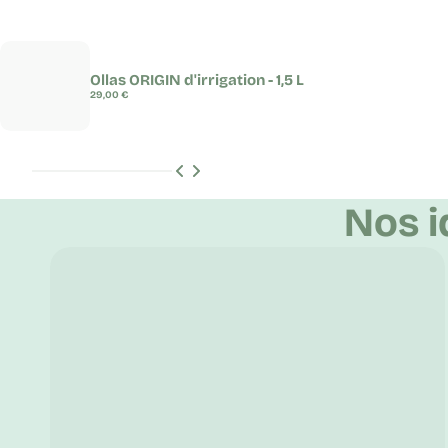
Ollas ORIGIN d'irrigation - 1,5 L
Prix
29,00 €
régulier
Nos i