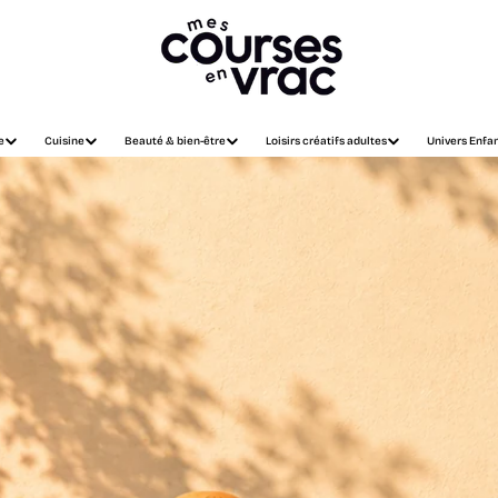
e
Cuisine
Beauté & bien-être
Loisirs créatifs adultes
Univers Enfa