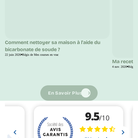
Comment nettoyer sa maison à l'aide du
bicarbonate de soude ?
22 juin 2026
Régis de Mes courses en vrac
Ma recette
4 nov. 2020
Régis d
En Savoir Plus
En Savoir Plus